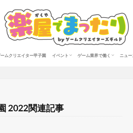
ゲームクリエイター甲子園
イベント
ゲーム業界で働く
ニュー
タビュー
開催告知
イベントレポート
就活
転職
コン
 2022関連記事