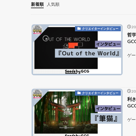
新着順
人気順
2
クリエイターインタビュー
哲学
GC
ゲー
2
クリエイターインタビュー
利き
GC
ゲー