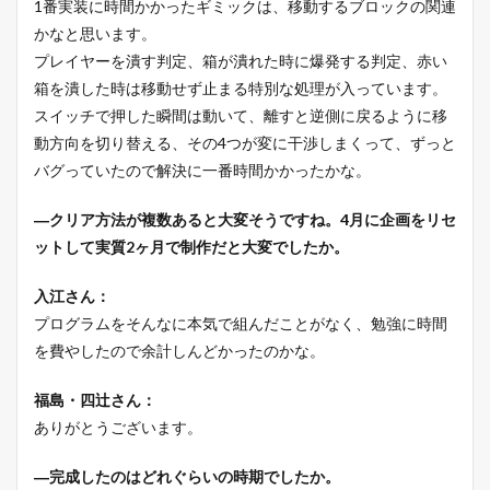
1番実装に時間かかったギミックは、移動するブロックの関連
かなと思います。
プレイヤーを潰す判定、箱が潰れた時に爆発する判定、赤い
箱を潰した時は移動せず止まる特別な処理が入っています。
スイッチで押した瞬間は動いて、離すと逆側に戻るように移
動方向を切り替える、その4つが変に干渉しまくって、ずっと
バグっていたので解決に一番時間かかったかな。
―クリア方法が複数あると大変そうですね。4月に企画をリセ
ットして実質2ヶ月で制作だと大変でしたか。
入江さん：
プログラムをそんなに本気で組んだことがなく、勉強に時間
を費やしたので余計しんどかったのかな。
福島・四辻さん：
ありがとうございます。
―完成したのはどれぐらいの時期でしたか。