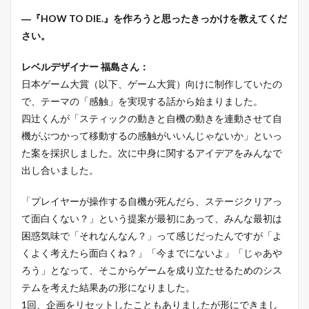
―『HOW TO DIE.』を作ろうと思ったきっかけを教えてくだ
さい。
レベルデザイナー 福島さん：
日本ゲーム大賞（以下、ゲーム大賞）向けに制作していたの
で、テーマの「感触」を実現する話から始まりました。
四辻くんが「スティックの動きと自機の動きを連動させて自
機がぶつかって移動するの感触がいいんじゃないか」といっ
た案を採択しました。次に中身に関するアイデアをみんなで
出し合いました。
「プレイヤーが操作する自機が死んだら、ステージクリアっ
て面白くない？」という提案が最初にあって、みんな最初は
困惑気味で「それなんなん？」って感じだったんですが「よ
くよく考えたら面白くね？」「今までにないよ」「じゃあや
ろう」となって、そこからゲームを成り立たせるためのシス
テムを考えた結果あの形になりました。
1回、企画をリセットしたこともありましたが形にできまし