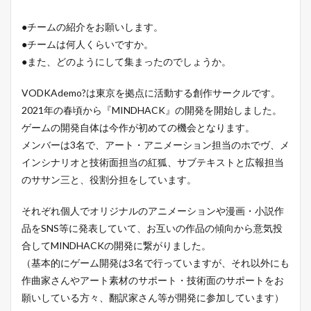
●チームの紹介をお願いします。
●チームは何人くらいですか。
●また、どのようにして集まったのでしょうか。
VODKAdemo?は東京を拠点に活動する創作サークルです。
2021年の春頃から『MINDHACK』の開発を開始しました。
ゲームの開発自体は今作が初めての機会となります。
メンバーは3名で、アート・アニメーション担当のホでヴ、メ
インシナリオと技術面担当の紅狐、サブテキストと広報担当
のササン三と、役割分担をしています。
それぞれ個人でオリジナルのアニメーションや漫画・小説作
品をSNS等に発表していて、お互いの作品の傾向から意気投
合してMINDHACKの開発に繋がりました。
（基本的にゲーム開発は3名で行っていますが、それ以外にも
作曲家さんやアート素材のサポート・技術面のサポートをお
願いしている方々、翻訳家さん等が開発に参加しています）