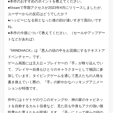
●本作のおすすめのポイントを教えてください。
●Steamで早期アクセスが2023年4月にリリースしましたが、
ユーザーからの反応はどうでしたか？
●ハッピーになる前となった後の顔が違いすぎて面白いです
ね。
●本作の今後について教えてください。（セールやアップデー
トなどがあれば）
『MINDHACK』は『悪人の頭の中をお花畑にするテキストア
ドベンチャー』です。
ゲーム画面には主人公＝プレイヤーの『手』が映り込んでい
て、プレイヤー自身もひとりのキャラクターとして物語に参
加しています。タイピングゲームを通して悪人たちの人格を
書き換えていく際の、『手』の鮮やかなハッキングアニメー
ションが特徴です。
作中にはトゲトゲのウニのギャングや、神の家のキャビネッ
トを自称するカルト信者など、見た目も中身もアクの強い個
性豊かな悪人たちが登場します。『手』によって彼らの頭の