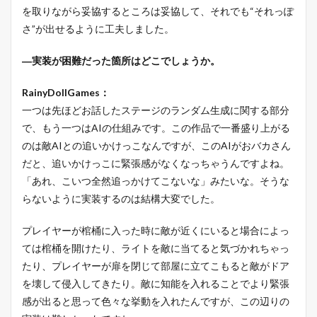
を取りながら妥協するところは妥協して、それでも“それっぽ
さ”が出せるように工夫しました。
―実装が困難だった箇所はどこでしょうか。
RainyDollGames：
一つは先ほどお話したステージのランダム生成に関する部分
で、もう一つはAIの仕組みです。この作品で一番盛り上がる
のは敵AIとの追いかけっこなんですが、このAIがおバカさん
だと、追いかけっこに緊張感がなくなっちゃうんですよね。
「あれ、こいつ全然追っかけてこないな」みたいな。そうな
らないように実装するのは結構大変でした。
プレイヤーが棺桶に入った時に敵が近くにいると場合によっ
ては棺桶を開けたり、ライトを敵に当てると気づかれちゃっ
たり、プレイヤーが扉を閉じて部屋に立てこもると敵がドア
を壊して侵入してきたり。敵に知能を入れることでより緊張
感が出ると思って色々な挙動を入れたんですが、この辺りの