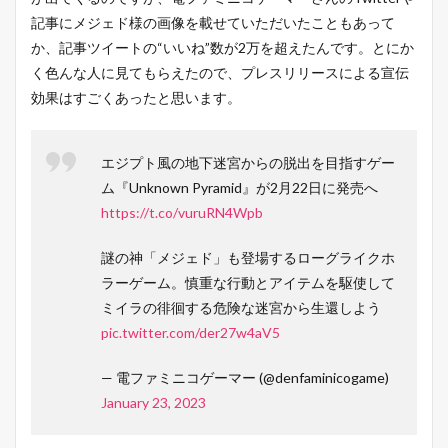
記事にメジェド様の画像を載せていただいたこともあって
か、記事ツイートの“いいね”数が2万を超えたんです。とにか
く色んな人に見てもらえたので、プレスリリースによる宣伝
効果はすごくあったと思います。
エジプト風の地下迷宮からの脱出を目指すゲー
ム『Unknown Pyramid』が2月22日に発売へ
https://t.co/vuruRN4Wpb
謎の神「メジェド」も登場するローグライクホ
ラーゲーム。慎重な行動とアイテムを駆使して
ミイラの徘徊する危険な迷宮から生還しよう
pic.twitter.com/der27w4aV5
— 電ファミニコゲーマー (@denfaminicogame)
January 23, 2023