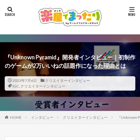
『Unknown Pyramid』開発者インタビュー｜初制作
のゲームが2万いいねの話題作になった理由とは
2023年7月6日
クリエイターインタビュー
IGC
,
クリエイターインタビュー
HOME
インタビュー
クリエイターインタビュー
『Unknow