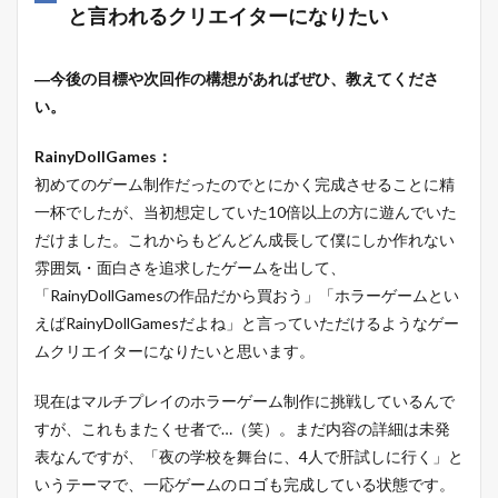
と言われるクリエイターになりたい
―今後の目標や次回作の構想があればぜひ、教えてくださ
い。
RainyDollGames：
初めてのゲーム制作だったのでとにかく完成させることに精
一杯でしたが、当初想定していた10倍以上の方に遊んでいた
だけました。これからもどんどん成長して僕にしか作れない
雰囲気・面白さを追求したゲームを出して、
「RainyDollGamesの作品だから買おう」「ホラーゲームとい
えばRainyDollGamesだよね」と言っていただけるようなゲー
ムクリエイターになりたいと思います。
現在はマルチプレイのホラーゲーム制作に挑戦しているんで
すが、これもまたくせ者で…（笑）。まだ内容の詳細は未発
表なんですが、「夜の学校を舞台に、4人で肝試しに行く」と
いうテーマで、一応ゲームのロゴも完成している状態です。