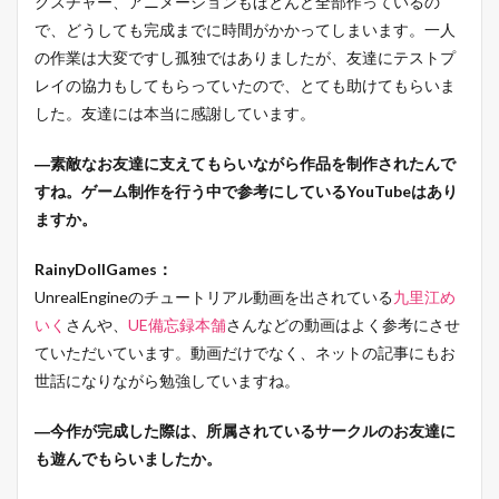
クスチャー、アニメーションもほとんど全部作っているの
で、どうしても完成までに時間がかかってしまいます。一人
の作業は大変ですし孤独ではありましたが、友達にテストプ
レイの協力もしてもらっていたので、とても助けてもらいま
した。友達には本当に感謝しています。
―素敵なお友達に支えてもらいながら作品を制作されたんで
すね。ゲーム制作を行う中で参考にしているYouTubeはあり
ますか。
RainyDollGames：
UnrealEngineのチュートリアル動画を出されている
九里江め
いく
さんや、
UE備忘録本舗
さんなどの動画はよく参考にさせ
ていただいています。動画だけでなく、ネットの記事にもお
世話になりながら勉強していますね。
―今作が完成した際は、所属されているサークルのお友達に
も遊んでもらいましたか。