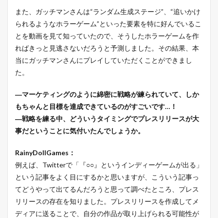
また、ガッチマンさんは“ランダム生成ステージ”、“追いかけ
られるようなホラーゲーム”といった要素を特に好んでいるこ
とを動画を見て知っていたので、そうしたホラーゲームを作
ればきっと見逃さないだろうと予測しました。その結果、本
当にガッチマンさんにプレイしていただくことができまし
た。
―マーケティングのように綿密に戦略が練られていて、しか
もちゃんと目標を達成できているのがすごいです…！
―戦略を練る中、どういうタイミングでプレスリリースが大
事だということに気付いたんでしょうか。
RainyDollGames：
例えば、Twitterで「『○○』というインディーゲームが出る」
という記事をよく目にするかと思いますが、こういう記事っ
てどうやって出てるんだろうと思って調べたところ、プレス
リリースの存在を知りました。プレスリリースを作成してメ
ディアに送ることで、自分の作品が取り上げられる可能性が