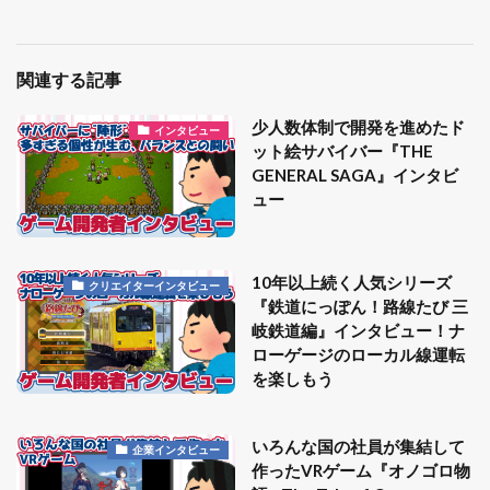
関連する記事
少人数体制で開発を進めたド
インタビュー
ット絵サバイバー『THE
GENERAL SAGA』インタビ
ュー
10年以上続く人気シリーズ
クリエイターインタビュー
『鉄道にっぽん！路線たび 三
岐鉄道編』インタビュー！ナ
ローゲージのローカル線運転
を楽しもう
いろんな国の社員が集結して
企業インタビュー
作ったVRゲーム『オノゴロ物