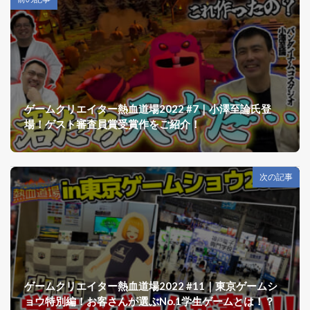
ゲームクリエイター熱血道場2022 #7｜小澤至論氏登
場！ゲスト審査員賞受賞作をご紹介！
次の記事
ゲームクリエイター熱血道場2022 #11｜東京ゲームシ
ョウ特別編！お客さんが選ぶNo.1学生ゲームとは！？