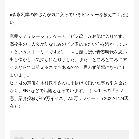
●森永乳業の皆さんが気に入っているピノゲーを教えてくださ
い。
恋愛シミュレーションゲーム「ピノ恋」がお気に入りです。
高校生の主人公が幼なじみのピノ君の冷たい心を溶かしてい
くというストーリーですが、一同甘酸っぱい青春時代を思い
出し懐かしい気持ちになりました。また、ところどころにア
イスならでは笑えるネタもあるので、思わず笑顔になってし
まいます。
ピノ君の声優を木村良平さんに手掛けて頂いた事も引き金と
なり、SNSなどで話題となっています。（Twitterの「ピノ
恋」紹介投稿が4.9万イイネ、2.5万リツイート（2022/11/4現
在））