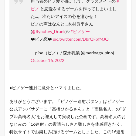
担当者のピノ愛が暴走して、クラスメイトの
#
ピノ
と恋愛をするゲームを作ってしまいまし
た…。冷たいアイスの心を溶かせ！
ピノの声はなんと…木村良平さん
(
@Ryouhey_Drunk
)✨
#ピノゲー
❤️ピノ恋❤️
pic.twitter.com/DbrQFpfMJQ
— pino（ピノ）/ 森永乳業 (@morinaga_pino)
October 16, 2022
●ピノゲー連射に意外とハマりました。
ありがとうございます。「ピノゲー連射ボタン」はピノゲー
公式アンバサダーに「髙橋ひかるさん」と「高橋名人」の“ダ
ブル高橋名人”をお迎えして実現した企画です。高橋名人のお
なじみの「16連射」の素晴らしさと難しさを体感頂きたく、
特設サイトでお楽しみ頂けるゲームとしました。この16連射