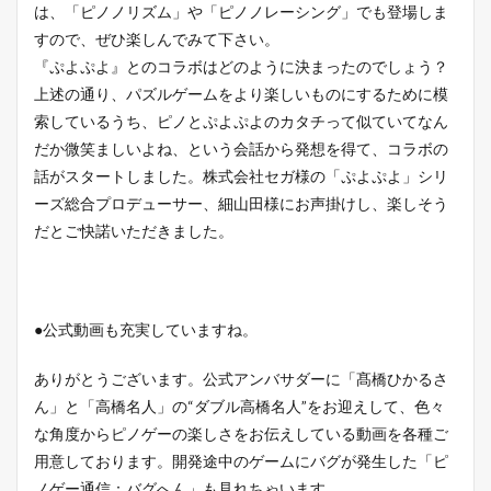
は、「ピノノリズム」や「ピノノレーシング」でも登場しま
すので、ぜひ楽しんでみて下さい。
『ぷよぷよ』とのコラボはどのように決まったのでしょう？
上述の通り、パズルゲームをより楽しいものにするために模
索しているうち、ピノとぷよぷよのカタチって似ていてなん
だか微笑ましいよね、という会話から発想を得て、コラボの
話がスタートしました。株式会社セガ様の「ぷよぷよ」シリ
ーズ総合プロデューサー、細山田様にお声掛けし、楽しそう
だとご快諾いただきました。
●公式動画も充実していますね。
ありがとうございます。公式アンバサダーに「髙橋ひかるさ
ん」と「高橋名人」の“ダブル高橋名人”をお迎えして、色々
な角度からピノゲーの楽しさをお伝えしている動画を各種ご
用意しております。開発途中のゲームにバグが発生した「ピ
ノゲー通信：バグへん」も見れちゃいます。