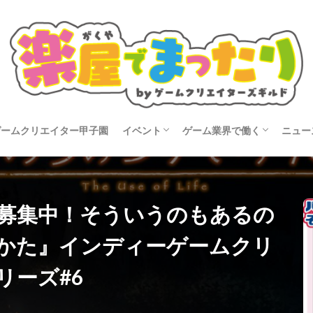
ゲームクリエイター甲子園
イベント
ゲーム業界で働く
ニュー
タビュー
開催告知
イベントレポート
就活
転職
コン
募集中！そういうのもあるの
かた』インディーゲームクリ
リーズ#6