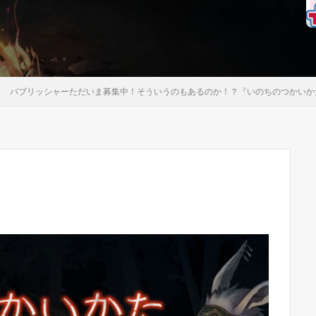
パブリッシャーただいま募集中！そういうのもあるのか！？『いのちのつかいか