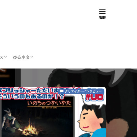
ス
ゆるネタ
テスト
配信・実況
ボードゲーム
編集部の部屋
クリエイターインタビュー