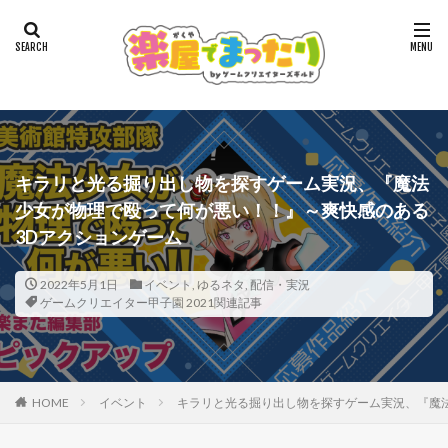
キラリと光る掘り出し物を探すゲーム実況、『魔法
少女が物理で殴って何が悪い！！』～爽快感のある
3Dアクションゲーム
2022年5月1日
イベント
,
ゆるネタ
,
配信・実況
ゲームクリエイター甲子園 2021関連記事
HOME
イベント
キラリと光る掘り出し物を探すゲーム実況、『魔