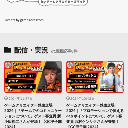
Tweets by game4creators
配信・実況
の最新記事8件
2024年11月7日
2024年10月2日
ゲームクリエイター熱血道場
ゲームクリエイター熱血道場
2024｜「チームでのコミュニケー
2024｜「プロモーションで伝える
ションについて」ゲスト審査員 新
べきポイントについて」ゲスト審
小田裕二さんが登場！【GC甲子園
査員 西村ケンサクさんが登場！
2024】
【GC甲子園 2024】