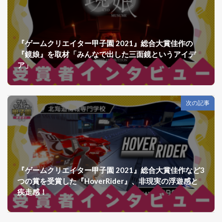
『ゲームクリエイター甲子園 2021』総合大賞佳作の
『鏡娘』を取材「みんなで出した三面鏡というアイデ
ア」
次の記事
『ゲームクリエイター甲子園 2021』総合大賞佳作など3
つの賞を受賞した『HoverRider』、非現実の浮遊感と
疾走感！