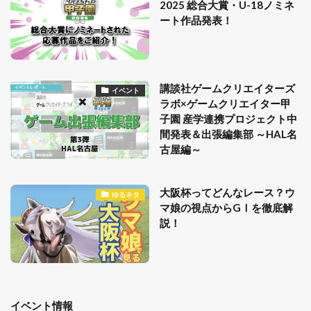
2025 総合大賞・U-18ノミネ
ート作品発表！
講談社ゲームクリエイターズ
イベント
ラボ×ゲームクリエイター甲
子園 産学連携プロジェクト中
間発表＆出張編集部 ～HAL名
古屋編～
大阪杯ってどんなレース？ウ
ゆるネタ
マ娘の視点からGⅠを徹底解
説！
イベント情報