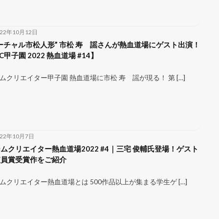
022年10月12日
ーチャル市松人形” 市松 寿ゞ謡さんが熱血道場にゲスト出演！
C甲子園 2022 熱血道場 #14】
ムクリエイター甲子園 熱血道場に市松 寿ゞ謡が現る！ 第 […]
022年10月7日
ムクリエイター熱血道場2022 #4｜三宅 俊輔氏登場！ゲスト
査員賞受賞作をご紹介
ムクリエイター熱血道場とは 500作品以上が集まる学生ゲ […]