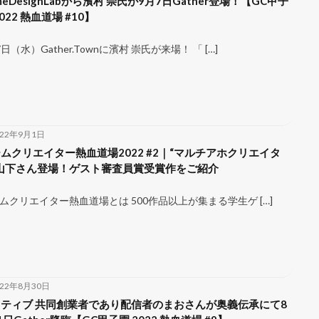
meDesignLabから濱村 崇氏が9月7日Gather登場！【GC甲子
2022 熱血道場 #10】
7日（水）Gather.Townに濱村 崇氏が来場！ 「 […]
022年9月1日
ムクリエイター熱血道場2022 #2｜“マルチアホクリエイタ
山下さん登場！ゲスト審査員賞受賞作をご紹介
ムクリエイター熱血道場とは 500作品以上が集まる学生ゲ […]
022年8月30日
ティブ 共同創業者であり配信者のまおさんが奥義伝承にて8