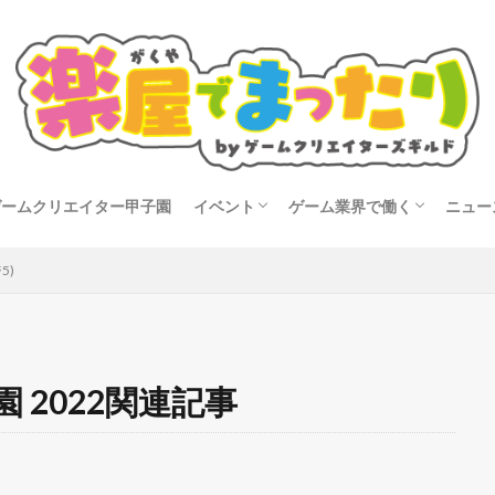
ゲームクリエイター甲子園
イベント
ゲーム業界で働く
ニュー
タビュー
開催告知
イベントレポート
就活
転職
コン
5)
 2022関連記事