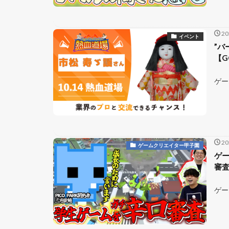
2
イベント
”バ
【G
ゲー
2
ゲームクリエイター甲子園
ゲー
審
ゲー