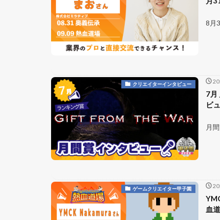
月3
8月
2
クリエイターインタビュー
7月
ビュ
月間
2
ゲームクリエイター甲子園
YM
血道