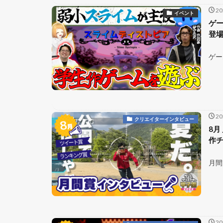
2
イベント
ゲー
登
ゲー
2
クリエイターインタビュー
8月
作チ
月間
2