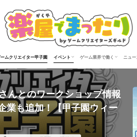
ゲームクリエイター甲子園
イベント
ゲーム業界で働く
ニュー
タビュー
開催告知
イベントレポート
就活
転職
コン
さんとのワークショップ情報
企業も追加！【甲子園ウィー