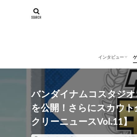
インタビュー
企業インタビュー
クリエイターイン
バンダイナムコスタジオ
を公開！さらにスカウト
クリーニュースVol.11】