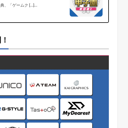
、「ゲームク […]…
開！