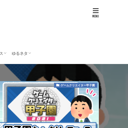
ス
ゆるネタ
テスト
配信・実況
ボードゲーム
編集部の部屋
ゲームクリエイター甲子園