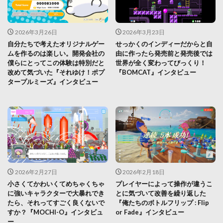
2026年3月26日
2026年3月23日
自分たちで考えたオリジナルゲー
せっかくのインディーだからと自
ムを作るのは楽しい。開発会社の
由に作ったら発売前と発売後では
僕らにとってこの体験は特別だと
世界が全く変わってびっくり！
改めて気づいた『それゆけ！ポプ
『BOMCAT』インタビュー
タープルミーズ』インタビュー
2026年2月27日
2026年2月18日
小さくてかわいくてめちゃくちゃ
プレイヤーによって操作が違うこ
に強いキャラクターで大暴れでき
とに気づいて改善を繰り返した
たら、それってすごく良くないで
『俺たちのボトルフリップ : Flip
すか？『MOCHI-O』インタビュ
or Fade』インタビュー
ー