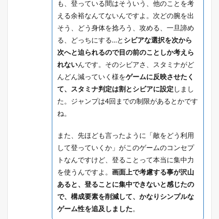
も、登っている間はそういう、他のことを考
える余裕なんてないんですよ。次どの腕を出
そう、どう身体を捻ろう、攻める、一旦諦め
る、どっちにする…と
シビアな選択を次から
次へと迫られるので目の前のことしか考えら
れない
んです。そのシビアさ、スタミナがど
んどん減っていく様を
ゲームに反映させたく
て、スタミナ判定は割とシビアに設定
しまし
た。ジャンプは4回までの制限があるとかです
ね。
また、先ほども言ったように「敵をどう利用
して登っていくか」がこのゲームのコンセプ
トなんですけど、登ることって本当に集中力
を使うんですよ。
画面上で考慮する事が沢山
あると、登ることに集中できないと感じたの
で、構成要素を削減して、かなりシンプルな
ゲーム性を追及しました
。