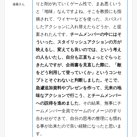
りと削がれていくゲーム性で、まあ悪くいう
遠藤さん
と「地味」なんですよね。そこを教授にも指
摘されて、ワイヤーなどを使った、スパスパ
したアクションに入れ替えたらどうか、と提
案されたんです。
チームメンバーの中にはそ
ういった、スタイリッシュアクションの方が
映えるし、変えても良いのでは、という考え
の人もいたし、自分も正直ちょっとぐらっと
きたんですが、企画書を見直した際に、「敵
をどう利用して登っていくか」というコンセ
プトとそぐわないと判断しました。そこで、
急遽追加資料やプレゼンを作って、元来の地
味なアクションで行こう、とチームメンバー
への説得を進めました
。その結果、無事にチ
ームメンバー全員でゲームのイメージのすり
合わせができて、自分の思考の整理にも慣れ
る事が出来たので良い経験になったと思いま
す。