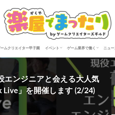
ゲームクリエイター甲子園
イベント
ゲーム業界で働く
ニュー
タビュー
開催告知
イベントレポート
就活
転職
コン
役エンジニアと会える大人気
k Live」を開催します (2/24)