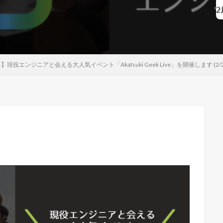
役エンジニアと会える大人気イベント「Akatsuki Geek Live」を開催します (2/2