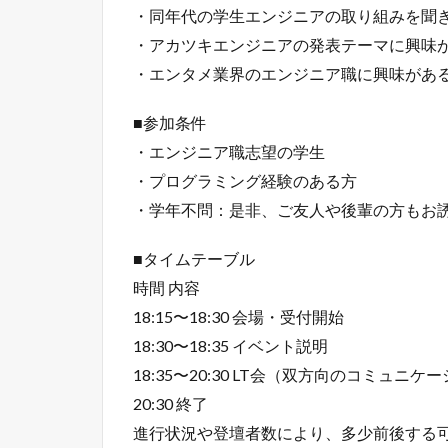
・同年代の学生エンジニアの取り組みを聞
・アカツキエンジニアの発表テーマに興味
・エンタメ業界のエンジニア職に興味があ
■参加条件
・エンジニア職志望の学生
・プログラミング経験のある方
・学年不問：是非、ご友人や後輩の方もお
■タイムテーブル
時間 内容
18:15〜18:30 会場・受付開始
18:30〜18:35 イベント説明
18:35〜20:30 LT会（双方向のコミュニ
20:30 終了
進行状況や登壇者数により、多少前後する