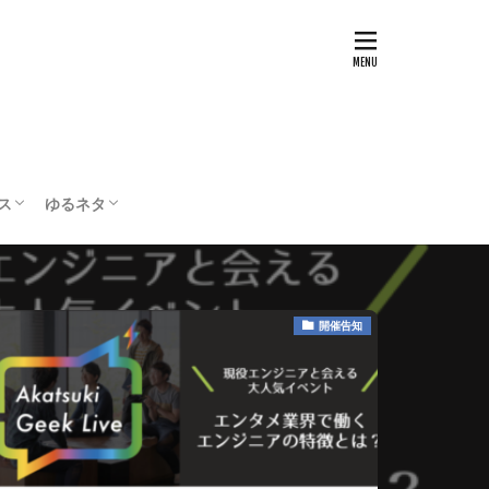
ス
ゆるネタ
テスト
配信・実況
ボードゲーム
編集部の部屋
開催告知