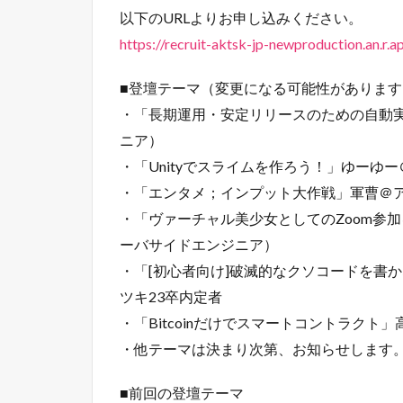
以下のURLよりお申し込みください。
https://recruit-aktsk-jp-newproduction.an.r.
■登壇テーマ（変更になる可能性があります
・「長期運用・安定リリースのための自動
ニア）
・「Unityでスライムを作ろう！」ゆーゆ
・「エンタメ；インプット大作戦」軍曹＠ア
・「ヴァーチャル美少女としてのZoom参
ーバサイドエンジニア）
・「[初心者向け]破滅的なクソコードを書か
ツキ23卒内定者
・「Bitcoinだけでスマートコントラクト
・他テーマは決まり次第、お知らせします
■前回の登壇テーマ