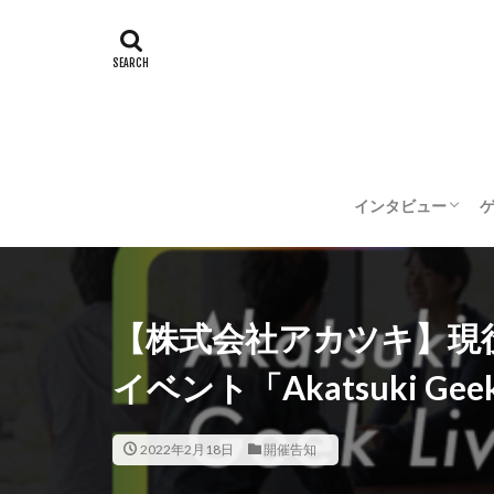
インタビュー
企業インタビュー
クリエイターイン
【株式会社アカツキ】現
イベント「Akatsuki Gee
2022年2月18日
開催告知