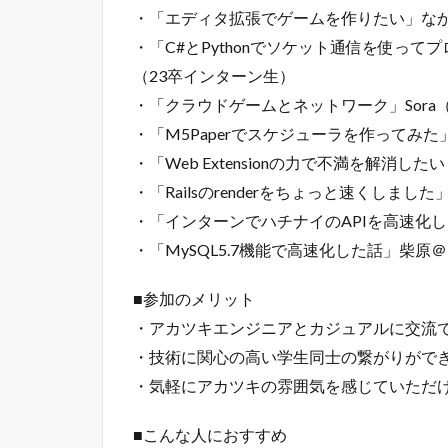
・「エディタ拡張でゲームを作りたい」な
・「C#とPythonでソケット通信を使っ
（23卒インターン生）
・「クラウドゲームとネットワーク」Sora
・「M5Paperでスケジューラを作ってみ
・「Web Extensionの力で不満を解消したい！G
・「Railsのrenderをちょっと速くし
・「インターンでハチナイのAPIを高速化
・「MySQL5.7機能で高速化した話」柴
■参加のメリット
・アカツキエンジニアとカジュアルに交流
・技術に関心の高い学生同士の繋がりがで
・気軽にアカツキの雰囲気を感じていただ
■こんな人におすすめ