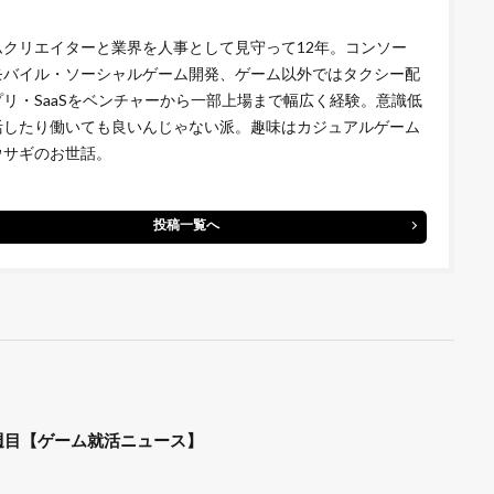
ムクリエイターと業界を人事として見守って12年。コンソー
モバイル・ソーシャルゲーム開発、ゲーム以外ではタクシー配
プリ・SaaSをベンチャーから一部上場まで幅広く経験。意識低
活したり働いても良いんじゃない派。趣味はカジュアルゲーム
ウサギのお世話。
投稿一覧へ
週目【ゲーム就活ニュース】