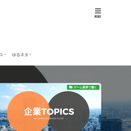
ス
ゆるネタ
テスト
配信・実況
ボードゲーム
編集部の部屋
ゲーム業界で働く