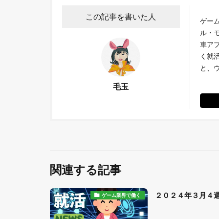
この記事を書いた人
ゲー
ル・
車ア
く就
と、
毛玉
関連する記事
２０２４年３月４
ゲーム業界で働く