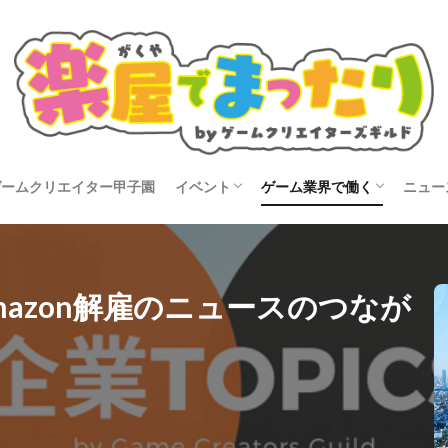
ゲームクリエイター甲子園
イベント
ゲーム業界で働く
ニュー
タビュー
開催告知
イベントレポート
就活
転職
コン
azon解雇のニュースのつなが