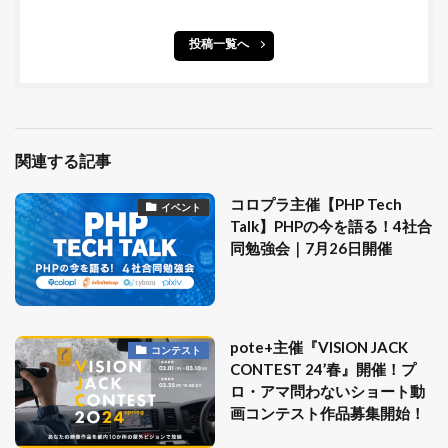
投稿一覧へ
関連する記事
コロプラ主催【PHP Tech
イベント
Talk】PHPの今を語る！4社合
同勉強会｜7月26日開催
pote+主催『VISION JACK
コンテスト
CONTEST 24’春』開催！プ
ロ・アマ問わないショート動
画コンテスト作品募集開始！