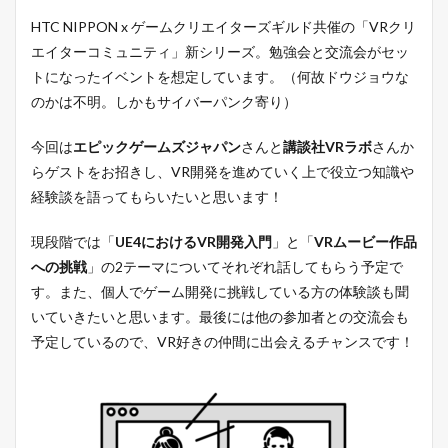
HTC NIPPON x ゲームクリエイターズギルド共催の「VRクリ
エイターコミュニティ」新シリーズ。勉強会と交流会がセッ
トになったイベントを想定しています。（何故ドウジョウな
のかは不明。しかもサイバーパンク寄り）
今回は
エピックゲームズジャパン
さんと
講談社VRラボ
さんか
らゲストをお招きし、VR開発を進めていく上で役立つ知識や
経験談を語ってもらいたいと思います！
現段階では「
UE4におけるVR開発入門
」と「
VRムービー作品
への挑戦
」の2テーマについてそれぞれ話してもらう予定で
す。また、個人でゲーム開発に挑戦している方の体験談も聞
いていきたいと思います。最後には他の参加者との交流会も
予定しているので、VR好きの仲間に出会えるチャンスです！