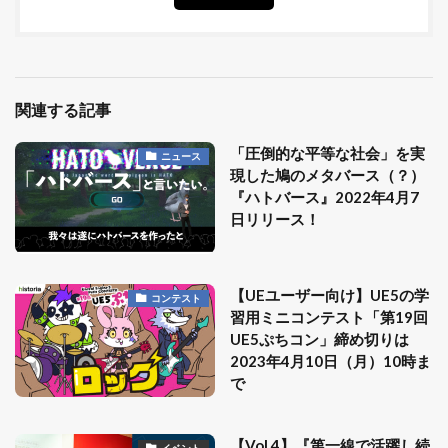
関連する記事
「圧倒的な平等な社会」を実
ニュース
現した鳩のメタバース（？）
『ハトバース』2022年4月7
日リリース！
【UEユーザー向け】UE5の学
コンテスト
習用ミニコンテスト「第19回
UE5ぷちコン」締め切りは
2023年4月10日（月）10時ま
で
【Vol.4】『第一線で活躍し続