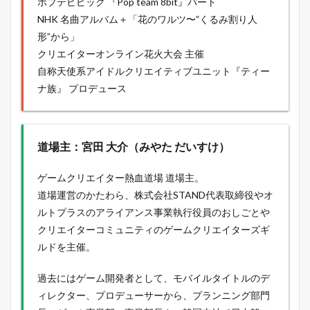
ポプテピピック 『Pop team 8bit』パート
NHK 名曲アルバム＋「花のワルツ〜”くるみ割り人
形”から」
クリエイターオンライン花火大会 主催
自称天使系アイドルクリエイティブユニット『ティー
ナ族』 プロデュース
道場主：宮田 大介（みやた だいすけ）
ゲームクリエイター熱血道場 道場主。
道場運営のかたわら、株式会社STAND代表取締役やオ
ルトプラスのアライアンス事業執行役員のおしごとや
クリエイターコミュニティのゲームクリエイターズギ
ルドを主催。
過去にはゲーム開発者として、モバイルタイトルのデ
ィレクター、プロデューサーから、プランニング部門