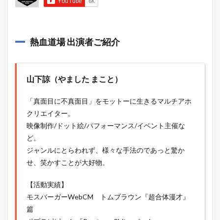
熱血道場 出演者ご紹介
山下諒（やました まこと）
「真面目に不真面目」をモットーに生きるマルチアホ
クリエイター。
映像制作/ドット絵/パフォーマンス/イベント主催な
ど。
ジャンルにとらわれず、様々な手法のであっと驚か
せ、笑かすことが大好物。
【活動実績】
モスバーガーWebCM トムブラウン『超合体漫才』
篇