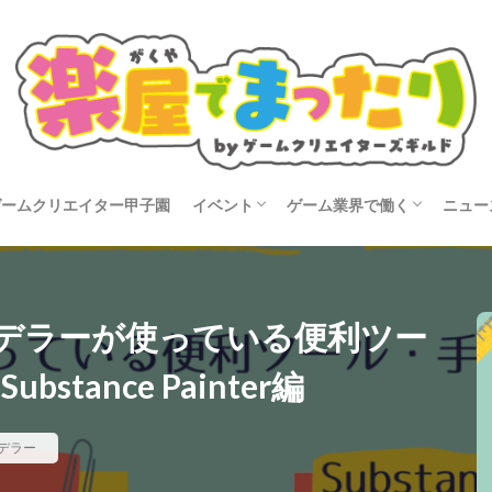
ゲームクリエイター甲子園
イベント
ゲーム業界で働く
ニュー
タビュー
開催告知
イベントレポート
就活
転職
コン
モデラーが使っている便利ツー
stance Painter編
デラー