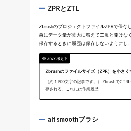
ZPRとZTL
ZbrushのプロジェクトファイルZPRで保
急にデータ量が莫大に増えて二度と開けな
保存するときに履歴は保存しないようにし、
3DCG考え中
Zbrushのファイルサイズ（ZPR）を小さくす
（約 1,900文字の記事です。） ZbrushでC
存される。これには作業履歴…
alt smoothブラシ