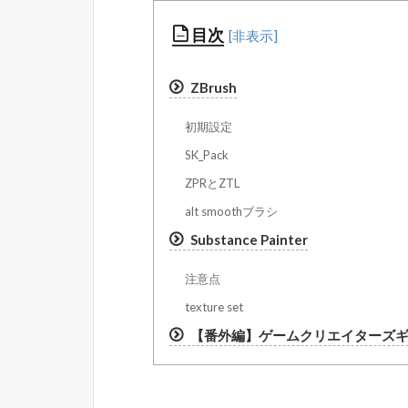
目次
ZBrush
初期設定
SK_Pack
ZPRとZTL
alt smoothブラシ
Substance Painter
注意点
texture set
【番外編】ゲームクリエイターズギル