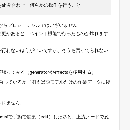
を組み合わせ、何らかの操作を行うこと
念ながらプロシージャルではございません。
変更があると、ペイント機能で行ったものが壊れます
を行わないほうがいいですが、そうも言ってられない
みる（generatorやeffectsを多用する）
ープが合っているか（例えば顔モデルだけの作業データに後
しれません。
iniで手動で編集（edit）したあと、上流ノードで変