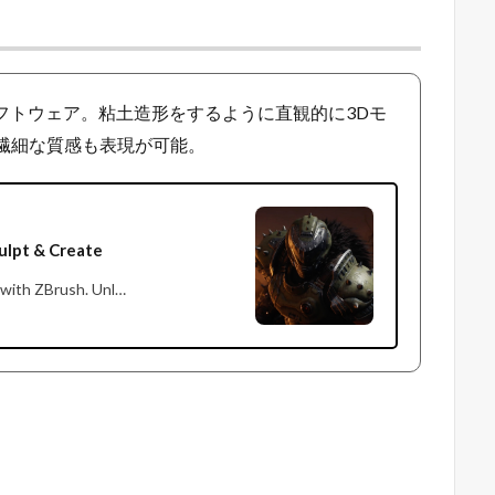
3DCGソフトウェア。粘土造形をするように直観的に3Dモ
繊細な質感も表現が可能。
culpt & Create
g with ZBrush. Unl…