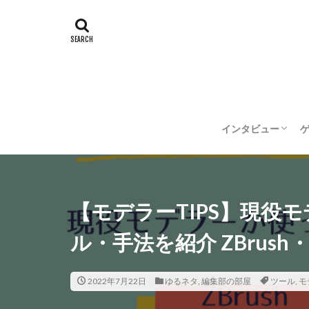
インタビュー
企業インタビュー
クリエイターイン
【モデラーTIPS】現役
ル・手法を紹介 ZBrush・Sub
2022年7月22日
ゆるネタ
,
編集部の部屋
ツール
,
モ