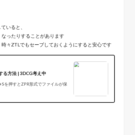
存していると、
くなったりすることがあります
時々ZTLでもセーブしておくようにすると安心です
る方法 | 3DCG考え中
TRL+Sを押すとZPR形式でファイルが保