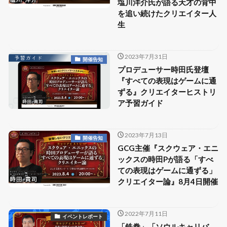
塩川洋介氏が語る天才の背中
を追い続けたクリエイター人
生
2023年7月31日
開催告知
プロデューサー時田氏登壇
『すべての表現はゲームに通
ずる』クリエイターヒストリ
ア予習ガイド
2023年7月13日
開催告知
GCG主催『スクウェア・エニ
ックスの時田Pが語る「すべ
ての表現はゲームに通ずる」
クリエイター論』8月4日開催
2022年7月11日
イベントレポート
「鉄拳」「ソウルキャリバ