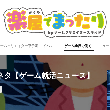
ゲームクリエイター甲子園
イベント
ゲーム業界で働く
ニュー
タビュー
開催告知
イベントレポート
就活
転職
コン
ネタ【ゲーム就活ニュース】