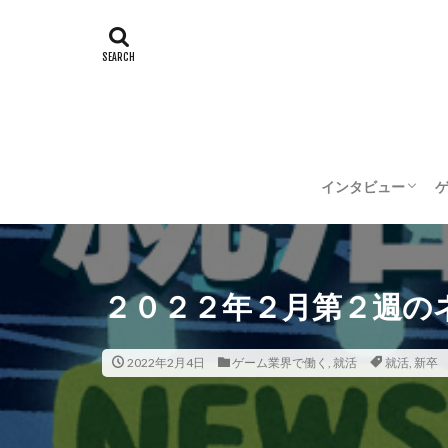
インタビュー
企業インタビュー
クリエイターイン
２０２２年２月第２週の
2022年2月4日
ゲーム業界で働く
,
就活
就活
,
新卒