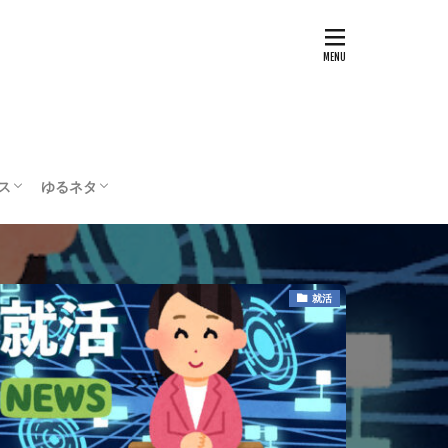
ス
ゆるネタ
テスト
配信・実況
ボードゲーム
編集部の部屋
就活