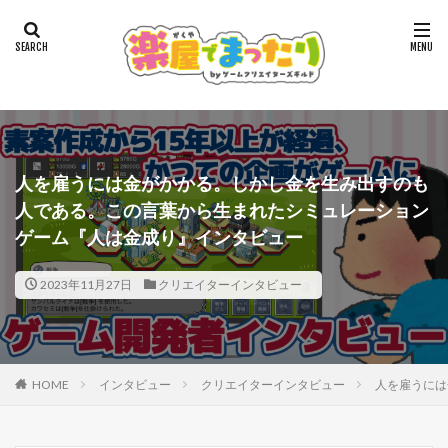
人を雇うには金がかかる。しかし金を生み出すのも
人である。この言葉から生まれたシミュレーション
ゲーム『人は金成り』インタビュー
2023年11月27日
クリエイターインタビュー
HOME
インタビュー
クリエイターインタビュー
人を雇うには