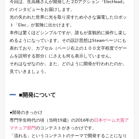
今回は、生高橋さんが開発した２Dアクション『ElecHead』
のインタビューをお届けします。
光の失われた世界に光を取り戻すため小さな漏電したロボッ
ト「Elec」が冒険に出かけます。
本作は驚くほどシンプルですが、誰もが直観的に操作し楽し
めるようになっています。その設計思想はSteamページにも
表れており、カプセル（ページ右上の１００文字程度でゲー
ムを説明する部分）にさえも何も表示していません。
それはなぜなのか。また、どのように開発が行われたのか。
見ていきましょう。
■開発について
●開発のきっかけ
専門学生時代の頃（当時19歳）の2016年の
日本ゲーム大賞ア
マチュア部門
のコンテストがきっかけです。
「流れる」というコンテストのテーマで開発することになり