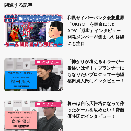
関連する記事
和風サイバーパンク仮想世界
クリエイターインタビュー
「UKIYO」を舞台にした
ADV『浮世』インタビュー！
開発メンバーが集まった経緯
にも注目！
「怖がりが考えるホラーが一
インタビュー
番怖いはず！」プランナーに
もなりたいプログラマー志望
福田風人氏にインタビュー！
将来は自ら広告塔になって作
インタビュー
ったゲームを広めたい！齋藤
優斗氏にインタビュー！