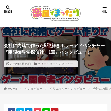
会社に内緒で作った⁉ 謎解きホラーアドベンチャー
『幽限御界堂探偵社 1章』インタビュー！
2022年4月19日
クリエイターインタビュー
HOME
インタビュー
クリエイターインタビュー
会社に内緒で