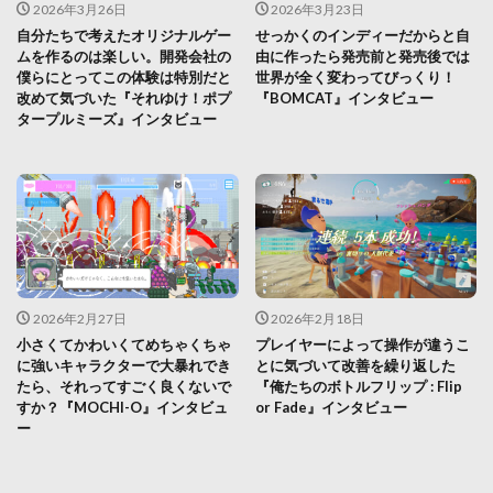
2026年3月26日
2026年3月23日
自分たちで考えたオリジナルゲー
せっかくのインディーだからと自
ムを作るのは楽しい。開発会社の
由に作ったら発売前と発売後では
僕らにとってこの体験は特別だと
世界が全く変わってびっくり！
改めて気づいた『それゆけ！ポプ
『BOMCAT』インタビュー
タープルミーズ』インタビュー
2026年2月27日
2026年2月18日
小さくてかわいくてめちゃくちゃ
プレイヤーによって操作が違うこ
に強いキャラクターで大暴れでき
とに気づいて改善を繰り返した
たら、それってすごく良くないで
『俺たちのボトルフリップ : Flip
すか？『MOCHI-O』インタビュ
or Fade』インタビュー
ー