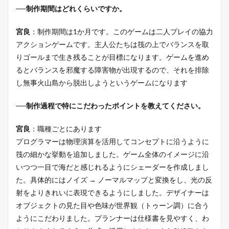
──制作期間はどれくらいですか。
宮良
：制作期間は1か月です。このゲームは二人プレイの協力
アクションゲームです。主人公たちは筏の上でバランスを取
りゴールまで生き残ることが目標になります。ゲームを進め
るとバランスを邪魔する障害物が出現するので、それを排除
し無事火山島から脱出しようというゲームになります
──制作過程で特にこだわったポイントを教えてください。
宮良
：職種ごとにあります
プログラマーは物理演算を活用してコンセプトに沿うように
筏の細かな挙動を追加しました。ゲーム全体のイメージに沿
いつつ一目で海だと感じれるようにシェーダーを作成しまし
た。具体的にはノイズ → ノーマルマップと変換をし、光の反
射をよりきれいに表現できるようにしました。デザイナーは
オブジェクトの見た目や色味が世界観（トゥーン調）に合う
ようにこだわりました。プランナーは仕様書を見やすく、わ