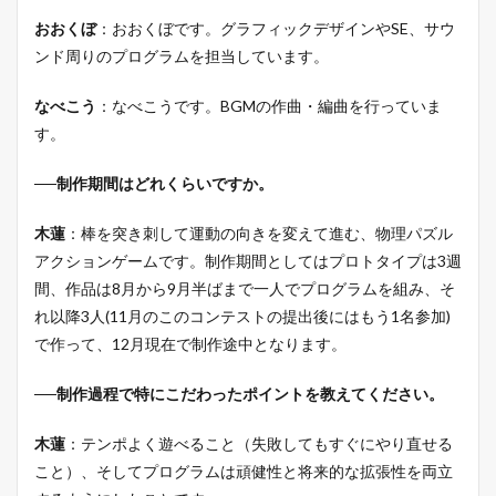
おおくぼ
：おおくぼです。グラフィックデザインやSE、サウ
ンド周りのプログラムを担当しています。
なべこう
：なべこうです。BGMの作曲・編曲を行っていま
す。
──制作期間はどれくらいですか。
木蓮
：棒を突き刺して運動の向きを変えて進む、物理パズル
アクションゲームです。制作期間としてはプロトタイプは3週
間、作品は8月から9月半ばまで一人でプログラムを組み、そ
れ以降3人(11月のこのコンテストの提出後にはもう1名参加)
で作って、12月現在で制作途中となります。
──制作過程で特にこだわったポイントを教えてください。
木蓮
：テンポよく遊べること（失敗してもすぐにやり直せる
こと）、そしてプログラムは頑健性と将来的な拡張性を両立