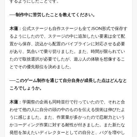
するようにしたことです。
──制作中に苦労したことを教えてください。
木蓮
：公式ステージも自作ステージも全てJSON形式で保存す
るようにしたので、ステージの中に追加したい要素は全て配
置から保存、読込から配置のパイプラインに対応させる必要
があり、気合いで乗り切りました。また、時間が限られてい
たので取捨選択が必要でしたが、遊ぶ人の体験を想像するこ
とでその優先順位を決めました。
──このゲーム制作を通じて自分自身が成長した点はどんなと
ころでしょうか。
木蓮
：学園祭の企画も同時並行で行っていたので、それと合
わせて他の人に自分の頭の中のものを伝える技術は伸びたよ
うに感じました。また、作業量が多かったので忍耐力という
かコーディング作業に対する耐性が付きました。また新たな
発想を加えたいディレクターとしての自分と、バグを増やし