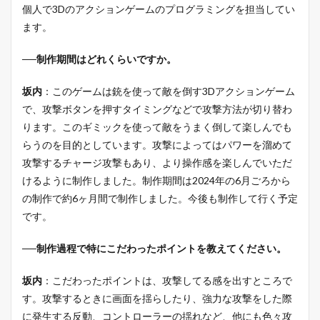
個人で3Dのアクションゲームのプログラミングを担当してい
ます。
──制作期間はどれくらいですか。
坂内
：このゲームは銃を使って敵を倒す3Dアクションゲーム
で、攻撃ボタンを押すタイミングなどで攻撃方法が切り替わ
ります。このギミックを使って敵をうまく倒して楽しんでも
らうのを目的としています。攻撃によってはパワーを溜めて
攻撃するチャージ攻撃もあり、より操作感を楽しんでいただ
けるように制作しました。制作期間は2024年の6月ごろから
の制作で約6ヶ月間で制作しました。今後も制作して行く予定
です。
──制作過程で特にこだわったポイントを教えてください。
坂内
：こだわったポイントは、攻撃してる感を出すところで
す。攻撃するときに画面を揺らしたり、強力な攻撃をした際
に発生する反動、コントローラーの揺れなど、他にも色々攻