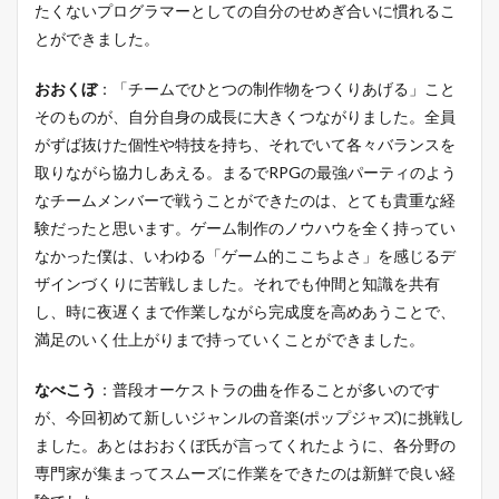
たくないプログラマーとしての自分のせめぎ合いに慣れるこ
とができました。
おおくぼ
：「チームでひとつの制作物をつくりあげる」こと
そのものが、自分自身の成長に大きくつながりました。全員
がずば抜けた個性や特技を持ち、それでいて各々バランスを
取りながら協力しあえる。まるでRPGの最強パーティのよう
なチームメンバーで戦うことができたのは、とても貴重な経
験だったと思います。ゲーム制作のノウハウを全く持ってい
なかった僕は、いわゆる「ゲーム的ここちよさ」を感じるデ
ザインづくりに苦戦しました。それでも仲間と知識を共有
し、時に夜遅くまで作業しながら完成度を高めあうことで、
満足のいく仕上がりまで持っていくことができました。
なべこう
：普段オーケストラの曲を作ることが多いのです
が、今回初めて新しいジャンルの音楽(ポップジャズ)に挑戦し
ました。あとはおおくぼ氏が言ってくれたように、各分野の
専門家が集まってスムーズに作業をできたのは新鮮で良い経