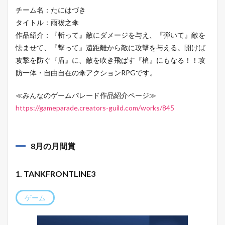
チーム名：たにはづき
タイトル：雨祓之傘
作品紹介：『斬って』敵にダメージを与え、『弾いて』敵を
怯ませて、『撃って』遠距離から敵に攻撃を与える。開けば
攻撃を防ぐ『盾』に、敵を吹き飛ばす『槍』にもなる！！攻
防一体・自由自在の傘アクションRPGです。
≪みんなのゲームパレード作品紹介ページ≫
https://gameparade.creators-guild.com/works/845
8月の月間賞
1. TANKFRONTLINE3
ゲーム