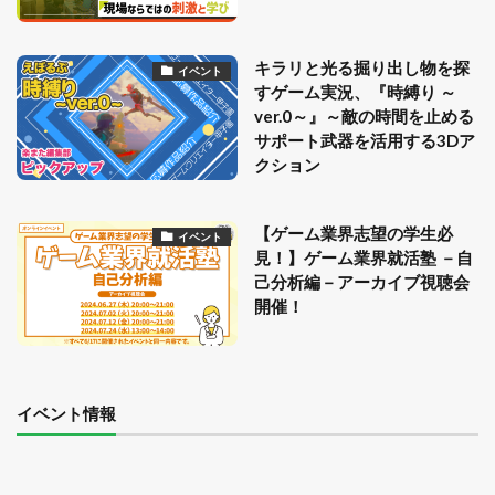
キラリと光る掘り出し物を探
イベント
すゲーム実況、『時縛り ～
ver.0～』～敵の時間を止める
サポート武器を活用する3Dア
クション
【ゲーム業界志望の学生必
イベント
見！】ゲーム業界就活塾 －自
己分析編－アーカイブ視聴会
開催！
イベント情報