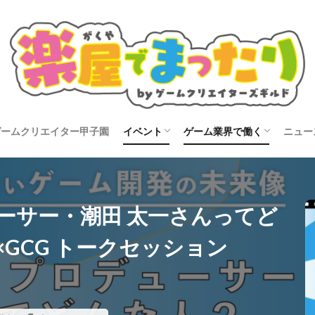
ゲームクリエイター甲子園
イベント
ゲーム業界で働く
ニュー
タビュー
開催告知
イベントレポート
就活
転職
コン
ーサー・潮田 太一さんってど
GCG トークセッション