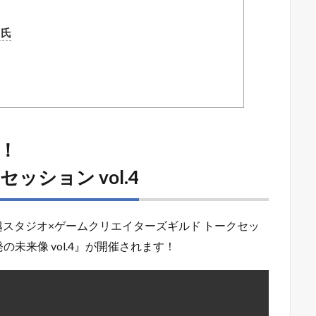
田氏
催！
ッション vol.4
名越スタジオ×ゲームクリエイターズギルド トークセッ
未来像 vol.4』が開催されます！