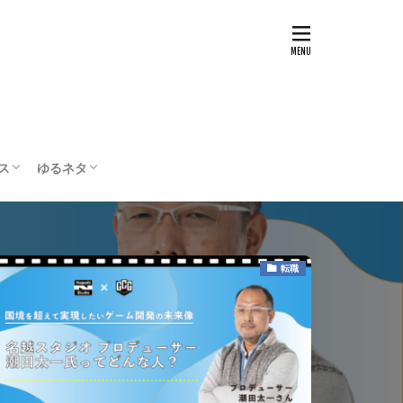
ス
ゆるネタ
テスト
配信・実況
ボードゲーム
編集部の部屋
転職