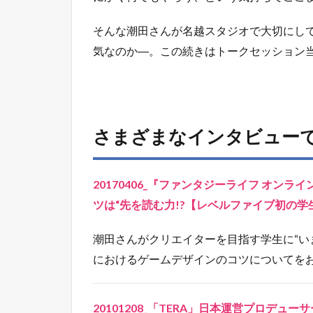
潮田さんがクリエイターを目指す学生に“い
におけるゲームデザインのコツについてを
20101208_「TERA」日本運営プロデ
開始！ 日本展開する上での3つの目標とは!
プロデューサーとして、本作ならではの見
トークセッション概要
【イベント名】「国境を超えて実現した
【日時】2023年1月19日（木）20：00 ～