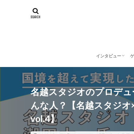
インタビュー
企業インタビュー
クリエイターイン
名越スタジオのプロデュ
んな人？【名越スタジオ×
vol.4】