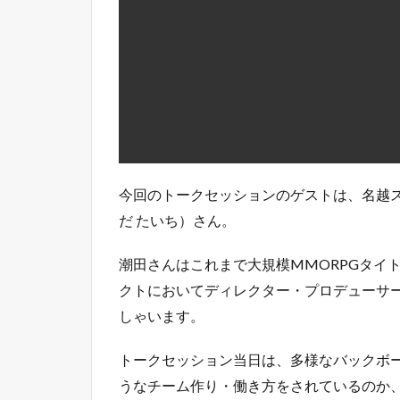
クトにおいてディレクター・プロデューサ
しゃいます。
トークセッション当日は、多様なバックボ
うなチーム作り・働き方をされているのか
なお、今回のトークセッションも
採用直結
オの書類選考が免除
される予定なので、ぜ
【トークテーマ】「名越スタジオの
のリアル」
【日時】2023年1月19日（木）20：00 ～
【場所】オンライン（お申込み後に視聴U
【参加費】無料（下記エントリーフォー