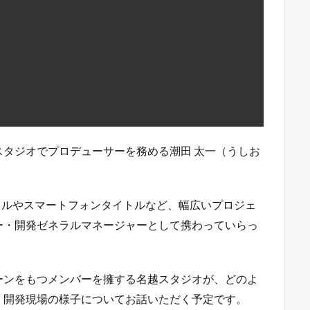
ー・開発ゼネラルマネージャーとして携わっていらっ
ーンをもつメンバーを擁する名越スタジオが、どのよ
、開発現場の様子についてお話いただく予定です。
型のイベント
となっています。
希望者には名越スタジ
ひ挑戦してみてくださいね！
プロデューサーが語るチーム作りと開発現場
RLをご案内いたします）
ムより事前のお申し込みが必須です）