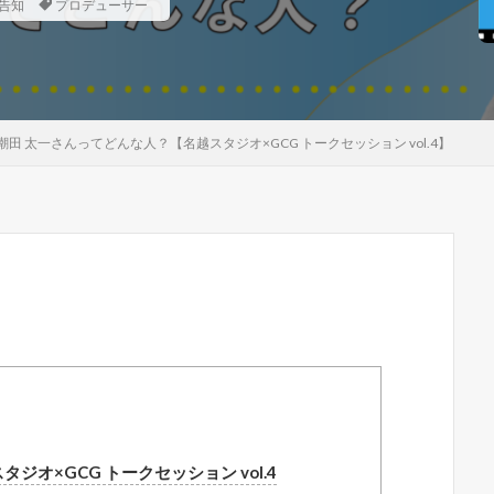
告知
プロデューサー
 太一さんってどんな人？【名越スタジオ×GCG トークセッション vol.4】
ジオ×GCG トークセッション vol.4