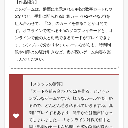
【作品紹介】
このゲームは、盤面に表示される4枚の数字カード(3や
5など)と、手札に配られる計算カード(+2や×4など)を
組み合わせて、「12」のカードを作ることが目的で
す。オフラインで遊べる4つのソロプレイモードと、オ
ンラインで他の人と対戦できるモードがプレイできま
す。シンプルで分かりやすいルールながらも、時間制
限や相手との駆け引きなど、奥が深いゲーム内容を楽
しんでください。
【スタッフの講評】
「カードを組み合わせて12を作る」というシ
ンプルなゲームですが、様々なルールで楽しめ
るので、どんどん惹き込まれていきますね。真
剣にプレイするあまり、途中からは無言になっ
てしまいました……！オンライン対戦で相手と
同じ盤面のカードを処理した際の挙動が良かっ