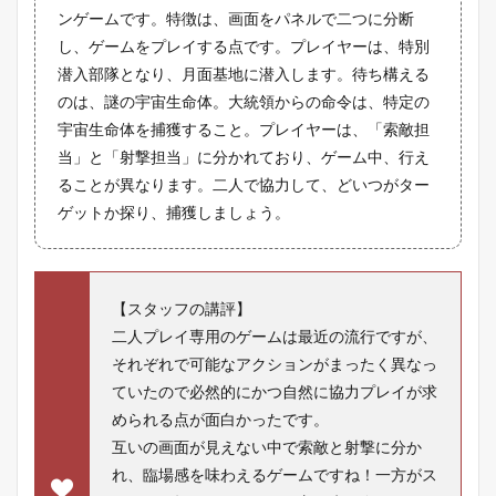
ンゲームです。特徴は、画面をパネルで二つに分断
し、ゲームをプレイする点です。プレイヤーは、特別
潜入部隊となり、月面基地に潜入します。待ち構える
のは、謎の宇宙生命体。大統領からの命令は、特定の
宇宙生命体を捕獲すること。プレイヤーは、「索敵担
当」と「射撃担当」に分かれており、ゲーム中、行え
ることが異なります。二人で協力して、どいつがター
ゲットか探り、捕獲しましょう。
【スタッフの講評】
二人プレイ専用のゲームは最近の流行ですが、
それぞれで可能なアクションがまったく異なっ
ていたので必然的にかつ自然に協力プレイが求
められる点が面白かったです。
互いの画面が見えない中で索敵と射撃に分か
れ、臨場感を味わえるゲームですね！一方がス