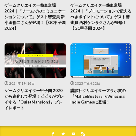
ゲームクリエイター熱血道場
ゲームクリエイター熱血道場
2024｜「チームでのコミュニケー
2024｜「プロモーションで伝える
ションについて」ゲスト審査員 新
べきポイントについて」ゲスト審
小田裕二さんが登場！【GC甲子園
査員 西村ケンサクさんが登場！
2024】
【GC甲子園 2024】
2024年1月16日
2023年6月22日
ゲームクリエイター甲子園 2020
講談社クリエイターズラボ賞の
から進化して登場！ビビりがプレ
『MaliceBuster』がAmazing
イする『QuietMansion1』プレ
Indie Gamesに登場！
イレポート