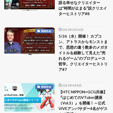
語る幸せなクリエイター
は”時間が止まる”説クリエイ
ターヒストリア#8
2021年5月10日
開催告知
5/26（水）開催！ カプコ
ン、アトラスからモンストま
で、思想の違う数多のメガタ
イトルを経験して見えた”売
れるゲーム”のプロデュース
哲学。クリエイターヒストリ
ア#7
2021年4月8日
開催告知
【HTC NIPPON×GCG共催】
『はじめてのVTuber講座
（Vol.3）』を開催！～公式
VIVEアンバサダー4名がゲス