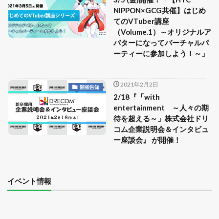
NIPPON×GCG共催】はじめ
てのVTuber講座
（Volume.1）～オリジナルア
バターになってバーチャルパ
ーティーに参加しよう！～」
2021年2月2日
開催告知
2/18『「with
entertainment ～人々の期
待を超える～」株式会社ドリ
コム企業説明会＆インタビュ
ー座談会』 が開催！
イベント情報