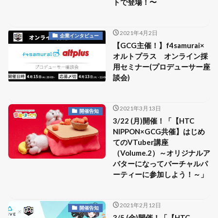
トで登場！〜
2021年4月2日
企業インタビュー
【GCG主催！】f4samurai×
オルトプラス オンライン採
用セミナー(プロデューサー座
談会)
2021年3月13日
開催告知
3/22 (月)開催！「【HTC
NIPPON×GCG共催】はじめ
てのVTuber講座
（Volume.2）～オリジナルア
バターになってバーチャルパ
ーティーに参加しよう！～」
2021年2月12日
開催告知
3/5 (金)開催！「【HTC