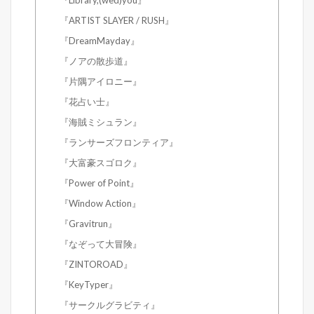
『Library,(wed)you』
『ARTIST SLAYER / RUSH』
『DreamMayday』
『ノアの散歩道』
『片隅アイロニー』
『花占い士』
『海賊ミシュラン』
『ランサーズフロンティア』
『大富豪スゴロク』
『Power of Point』
『Window Action』
『Gravitrun』
『なぞって大冒険』
『ZINTOROAD』
『KeyTyper』
『サークルグラビティ』