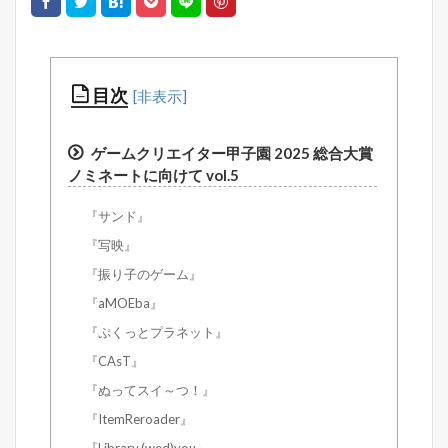
目次
ゲームクリエイター甲子園 2025 総合大賞
ノミネートに向けて vol.5
『サンド』
『写映』
『振り子のゲーム』
『aMOEba』
『ぷくっとプラネット』
『CAsT』
『ぬってスイ～つ！』
『ItemReroader』