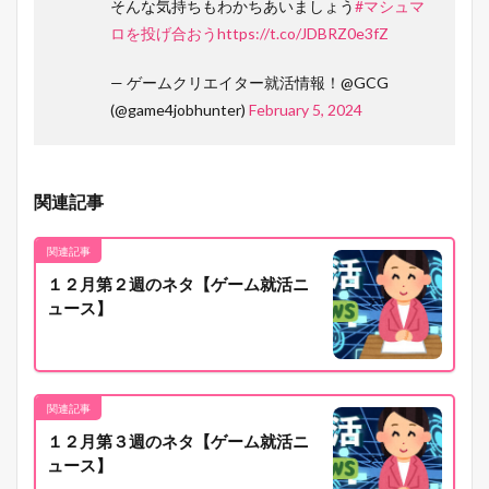
そんな気持ちもわかちあいましょう
#マシュマ
ロを投げ合おう
https://t.co/JDBRZ0e3fZ
— ゲームクリエイター就活情報！@GCG
(@game4jobhunter)
February 5, 2024
関連記事
関連記事
１２月第２週のネタ【ゲーム就活ニ
ュース】
関連記事
１２月第３週のネタ【ゲーム就活ニ
ュース】