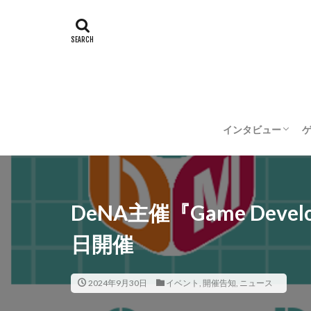
インタビュー
企業インタビュー
クリエイターイン
DeNA主催『Game Develop
日開催
2024年9月30日
イベント
,
開催告知
,
ニュース