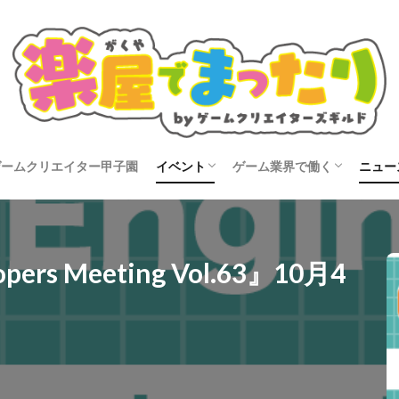
ゲームクリエイター甲子園
イベント
ゲーム業界で働く
ニュー
タビュー
開催告知
イベントレポート
就活
転職
コン
ers Meeting Vol.63』10月4