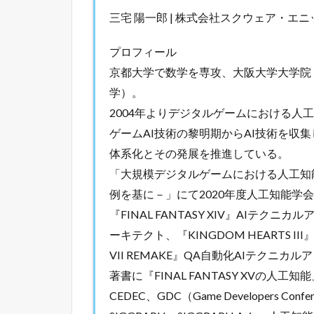
三宅 陽一郎 | 株式会社スクウェア・エ
プロフィール
京都大学で数学を専攻、大阪大学大学院
学）。
2004年よりデジタルゲームにおける人
ゲームAI技術の黎明期からAI技術を収
体系化とその発展を推進している。
「大規模デジタルゲームにおける人工知能の一
例を基に－」にて2020年度人工知能学
『FINAL FANTASY XIV』AIテクニカ
ーキテクト、『KINGDOM HEARTS II
VII REMAKE』QA自動化AIテクニ
著書に『FINAL FANTASY XVの人
CEDEC、GDC（Game Developers Confe