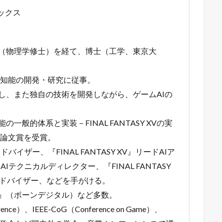
ニックス
（物理学修士）を経て、博士（工学、東京大
工知能の開発・研究に従事。
集し、また独自の技術を開発しながら、ゲームAIの
般的体系と実装－FINAL FANTASY XVの実
会論文賞を受賞。
ルアドバイザー、『FINAL FANTASY XV』リードAIア
I』AIテクニカルディレクター、『FINAL FANTASY
カルアドバイザー、などを手がける。
工知能』（ボーンデジタル）など多数。
rence）、IEEE-CoG（Conference on Game）、