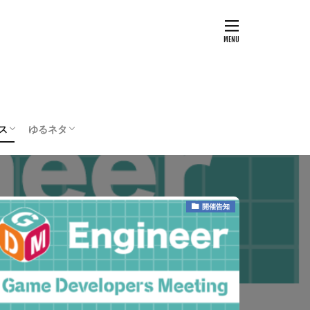
ス
ゆるネタ
テスト
配信・実況
ボードゲーム
編集部の部屋
開催告知