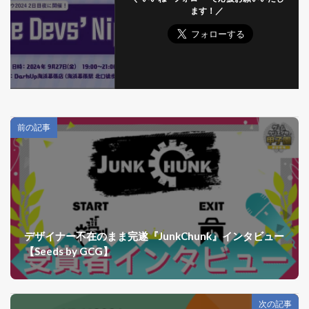
ます！／
前の記事
デザイナー不在のまま完遂『JunkChunk』インタビュー
【Seeds by GCG】
次の記事