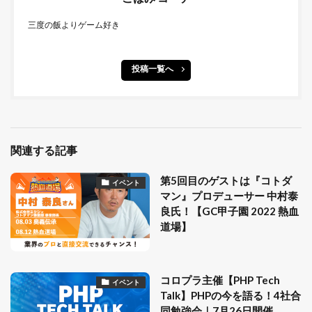
三度の飯よりゲーム好き
投稿一覧へ
関連する記事
第5回目のゲストは『コトダ
イベント
マン』プロデューサー 中村泰
良氏！【GC甲子園 2022 熱血
道場】
コロプラ主催【PHP Tech
イベント
Talk】PHPの今を語る！4社合
同勉強会｜7月26日開催