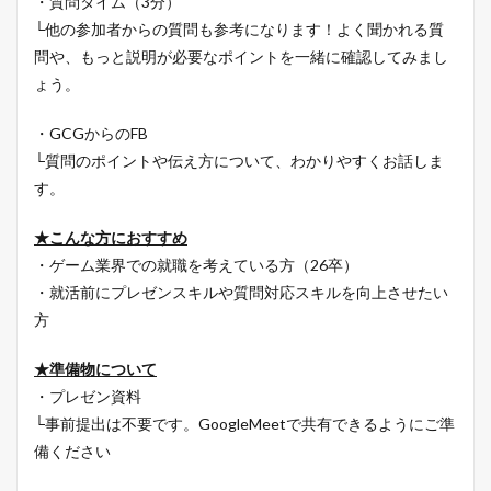
・質問タイム（3分）
└他の参加者からの質問も参考になります！よく聞かれる質
問や、もっと説明が必要なポイントを一緒に確認してみまし
ょう。
・GCGからのFB
└質問のポイントや伝え方について、わかりやすくお話しま
す。
★こんな方におすすめ
・ゲーム業界での就職を考えている方（26卒）
・就活前にプレゼンスキルや質問対応スキルを向上させたい
方
★準備物について
・プレゼン資料
└事前提出は不要です。GoogleMeetで共有できるようにご準
備ください