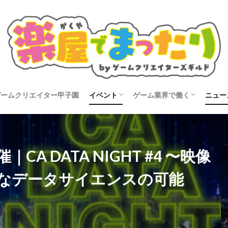
ゲームクリエイター甲子園
イベント
ゲーム業界で働く
ニュー
タビュー
開催告知
イベントレポート
就活
転職
コン
 DATA NIGHT #4 〜映像
なデータサイエンスの可能