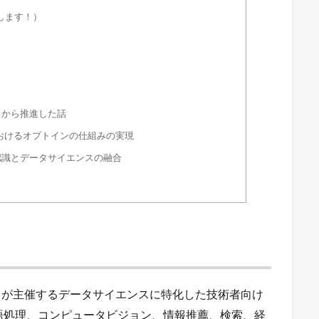
します！）
０から推進した話
計測におけるオプトインの仕組みの実現
認識とデータサイエンスの融合
ェントが主催するデータサイエンスに特化した技術者向け
語処理、コンピュータビジョン、情報推薦、検索、経