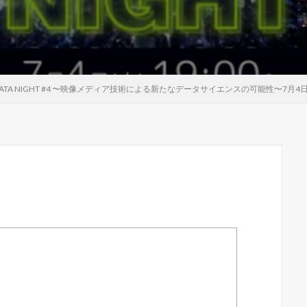
ATA NIGHT #4 〜映像メディア技術による新たなデータサイエンスの可能性〜7月4