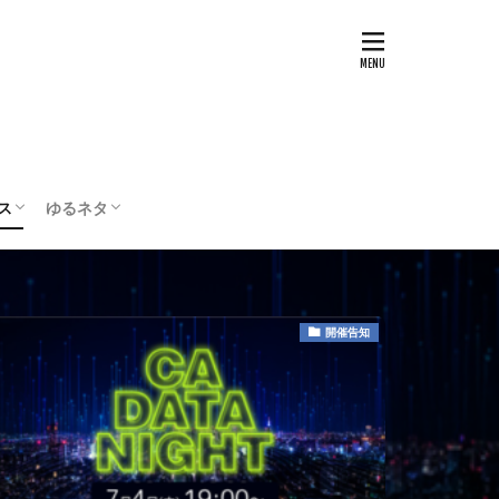
ス
ゆるネタ
テスト
配信・実況
ボードゲーム
編集部の部屋
開催告知