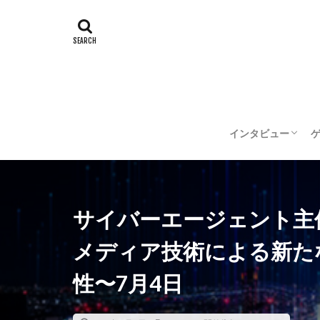
インタビュー
企業インタビュー
クリエイターイン
サイバーエージェント主催｜CA
メディア技術による新た
性〜7月4日