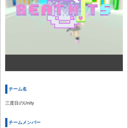
チーム名
三度目のUnity
チームメンバー