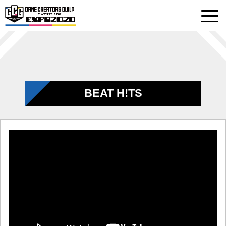
BEAT H!TS