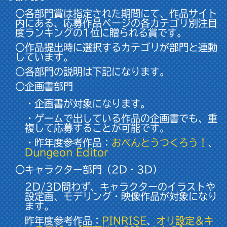
○各部門賞は指定された期間にて、作品サイト
内にある、応募作品ページの各カテゴリ別注目
度ランキングの1位に贈られる賞です。
○作品提出時に選択するカテゴリが部門と連動
しています。
○各部門の説明は下記になります。
○企画書部門
・企画書が対象になります。
・ゲームで出している作品の企画書でも、重
複して応募することが可能です。
・昨年度参考作品：
おべんとうつくろう！
、
Dungeon Editor
○キャラクター部門（2D・3D）
2D/3D問わず、キャラクターのイラストや
設定画、モデリング・映像作品が対象になり
ます。
昨年度参考作品：
PINRISE
、
オリ設定＆キ