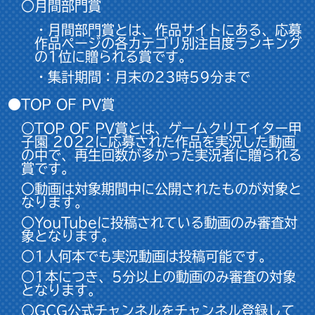
○月間部門賞
・月間部門賞とは、作品サイトにある、応募
作品ページの各カテゴリ別注目度ランキング
の1位に贈られる賞です。
・集計期間：月末の23時59分まで
●TOP OF PV賞
○TOP OF PV賞とは、ゲームクリエイター甲
子園 2022に応募された作品を実況した動画
の中で、再生回数が多かった実況者に贈られる
賞です。
○動画は対象期間中に公開されたものが対象と
なります。
○YouTubeに投稿されている動画のみ審査対
象となります。
○1人何本でも実況動画は投稿可能です。
○1本につき、5分以上の動画のみ審査の対象
となります。
○GCG公式チャンネルをチャンネル登録して