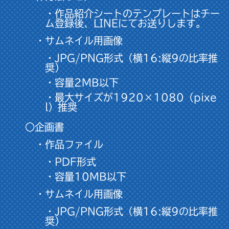
・作品紹介シートのテンプレートはチー
ム登録後、LINEにてお送りします。
・サムネイル用画像
・JPG/PNG形式（横16:縦9の比率推
奨）
・容量2MB以下
・最大サイズが1920×1080（pixe
l）推奨
○企画書
・作品ファイル
・PDF形式
・容量10MB以下
・サムネイル用画像
・JPG/PNG形式（横16:縦9の比率推
奨）