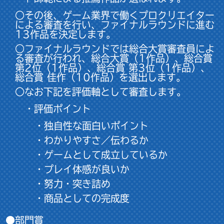
○その後、ゲーム業界で働くプロクリエイター
による審査を行い、ファイナルラウンドに進む
13作品を決定します。
○ファイナルラウンドでは総合大賞審査員によ
る審査が行われ、総合大賞（1作品）、総合賞
第2位（1作品）、総合賞 第3位（1作品）、
総合賞 佳作（10作品）を選出します。
○なお下記を評価軸として審査します。
・評価ポイント
・独自性な面白いポイント
・わかりやすさ／伝わるか
・ゲームとして成立しているか
・プレイ体感が良いか
・努力・突き詰め
・商品としての完成度
●部門賞