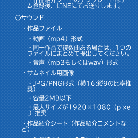
ム登録後、LINEにてお送りします。
○サウンド
・作品ファイル
・動画（mp4）形式
・同一作品で複数曲ある場合は、1つの
ファイルにまとめて提出してください。
・音声（mp3もしくはwav）形式
・サムネイル用画像
・JPG/PNG形式（横16:縦9の比率推
奨）
・容量2MB以下
・最大サイズが1920×1080（pixe
l）推奨
・作品紹介シート（作品紹介コメントな
ど）