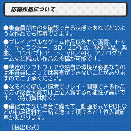
応募作品について
●審査員が内容を確認できる状態であればどのよ
うな作品でも応募できます。
●プレイアブルなゲーム作品以外も企画書、モッ
ク、キャラクター、3D／2D作品、映像作品、楽
曲、 コンセプトアート、VR／AR、アナログゲ
ームなど幅広い作品の投稿が可能です。
●特定のソフトウェアや独自の環境が必要なもの
は審査員によっては審査ができないことがありま
すのでご了承ください。
●なるべく幅広い環境でプレイ・閲覧できる作品
の方が総合大賞では上位入賞する可能性が高いで
す。（特別賞は除く）
●確認できない場合に備えて、動画形式やPDFな
どの補足資料も一緒に送って頂けると上位入賞確
率があがります。
【提出形式】