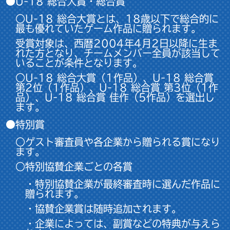
●U-18 総合大賞・総合賞
○U-18 総合大賞とは、18歳以下で総合的に
最も優れていたゲーム作品に贈られます。
受賞対象は、西暦2004年4月2日以降に生ま
れた方となり、チームメンバー全員が該当して
いることが条件となります。
○U-18 総合大賞（1作品）、U-18 総合賞
第2位（1作品）、U-18 総合賞 第3位（1作
品）、U-18 総合賞 佳作（5作品）を選出し
ます。
●特別賞
○ゲスト審査員や各企業から贈られる賞になり
ます。
○特別協賛企業ごとの各賞
・特別協賛企業が最終審査時に選んだ作品に
贈られます。
・協賛企業賞は随時追加されます。
・企業によっては、副賞などの特典が与えら