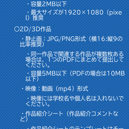
・容量2MB以下
・最大サイズが1920×1080（pixe
l）推奨
○2D/3D作品
・静止画：JPG/PNG形式（横16:縦9の
比率推奨）
・同一作品で関連する作品が複数枚ある
場合は、1つのPDFにまとめて提出して
ください。
・容量5MB以下（PDFの場合は10MB
以下）
・映像：動画（mp4）形式
・映像には学校名や個人名は入れないで
ください。
・作品紹介シート（作品紹介コメントな
ど）
・作品紹介シートのテンプレートはチー