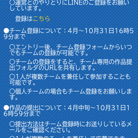
○運営とのやりとりにLINEのご登録をお願い
しています。
登録は
こちら
●チーム登録について：4月～10月31日16時5
9分まで
○エントリー後、チーム登録フォームからいつ
でもチームの登録が可能です。
○チームの登録をすると、チーム専用の作品提
出フォルダのURLを共有します。
○1人が複数チームを兼任して参加することも
可能です。
○個人チームの場合もチーム登録をお願いしま
す。
●作品の提出について：4月中旬～10月31日1
6時59分まで
○提出方法はチーム登録時にお送りしているメ
ールをご確認ください。