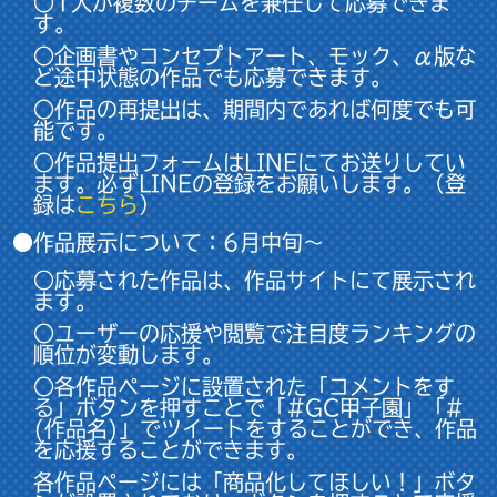
○1人が複数のチームを兼任して応募できま
す。
○企画書やコンセプトアート、モック、α版な
ど途中状態の作品でも応募できます。
○作品の再提出は、期間内であれば何度でも可
能です。
○作品提出フォームはLINEにてお送りしてい
ます。必ずLINEの登録をお願いします。（登
録は
こちら
）
●作品展示について：6月中旬～
○応募された作品は、作品サイトにて展示され
ます。
○ユーザーの応援や閲覧で注目度ランキングの
順位が変動します。
○各作品ページに設置された「コメントをす
る」ボタンを押すことで「#GC甲子園」「#
(作品名)」でツイートをすることができ、作品
を応援することができます。
各作品ページには「商品化してほしい！」ボタ