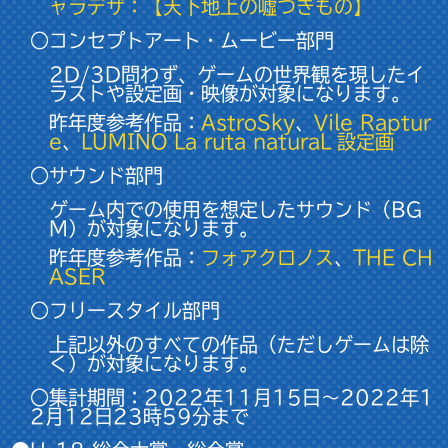
ャラデザ：【天下地上の噓つきもの】
○コンセプトアート・ムービー部門
2D/3D問わず、ゲームの世界観を現したイ
ラストや設定画・映像が対象になります。
昨年度参考作品：
AstroSky
、
Vile Raptur
e
、
LUMINO La ruta naturaL 設定画
○サウンド部門
ゲーム内での使用を想定したサウンド（BG
M）が対象になります。
昨年度参考作品：
フォアクロノス
、
THE CH
ASER
○フリースタイル部門
上記以外のすべての作品（ただしゲームは除
く）が対象になります。
○集計期間：2022年11月15日～2022年1
2月12日23時59分まで