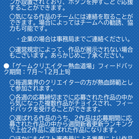
ンが設置されており、ボタンを押すことで応援
することができます。
○気になる作品のチームには連絡を取ることが
できます。場合によってはチームへの勧誘、協
力も可能です。
・企業の場合は事務局までご連絡ください。
○運営規定によって、作品が展示されない場合
もございます。あらかじめご了承ください。
●「ゲームクリエイター熱血道場」フィードバッ
ク期間：7月～12月上旬
○毎週業界のクリエイターの方が熱血師範とし
て参加されます。
○各週の応募締切までに応募された作品の中か
ら気になった複数作品がチョイスされ、フィー
ドバックを受けることができます。
○選ばれる作品のうち、2作品は応募期間に応
募された作品の中から週間新着更新ランキング
で上位2作品に選ばれた作品になります。
○ほかにもゲスト審査員による推薦により作品