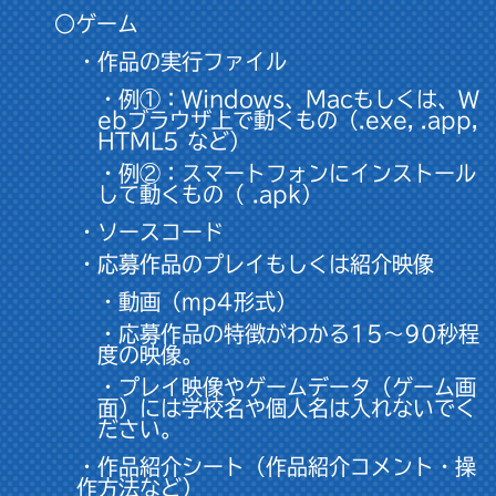
○ゲーム
・作品の実行ファイル
・例①：Windows、Macもしくは、W
ebブラウザ上で動くもの（.exe, .app,
HTML5 など）
・例②：スマートフォンにインストール
して動くもの（ .apk）
・ソースコード
・応募作品のプレイもしくは紹介映像
・動画（mp4形式）
・応募作品の特徴がわかる15〜90秒程
度の映像。
・プレイ映像やゲームデータ（ゲーム画
面）には学校名や個人名は入れないでく
ださい。
・作品紹介シート（作品紹介コメント・操
作方法など）