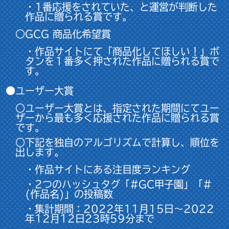
・1番応援をされていた、と運営が判断した
作品に贈られる賞です。
○GCG 商品化希望賞
・作品サイトにて「商品化してほしい！」ボ
タンを１番多く押された作品に贈られる賞で
す。
●ユーザー大賞
○ユーザー大賞とは、指定された期間にてユー
ザーから最も多く応援された作品に贈られる賞
です。
○下記を独自のアルゴリズムで計算し、順位を
出します。
・作品サイトにある注目度ランキング
・2つのハッシュタグ「#GC甲子園」「#
(作品名)」の投稿数
・集計期間：2022年11月15日～2022
年12月12日23時59分まで