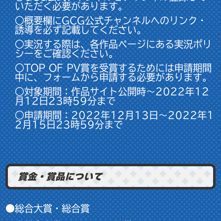
いただく必要があります。
○概要欄にGCG公式チャンネルへのリンク・
誘導を必ず記載してください。
○実況する際は、各作品ページにある実況ポリ
シーをご確認ください。
○TOP OF PV賞を受賞するためには申請期間
中に、フォームから申請する必要があります。
○対象期間：作品サイト公開時～2022年12
月12日23時59分まで
○申請期間：2022年12月13日～2022年1
2月15日23時59分まで
賞金・賞品について
●総合大賞・総合賞