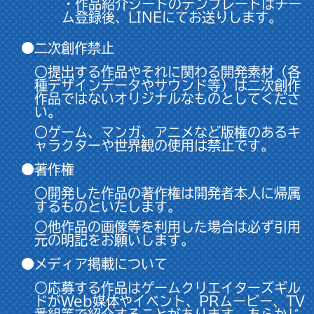
・作品紹介シートのテンプレートはチー
ム登録後、LINEにてお送りします。
●二次創作禁止
○提出する作品やそれに関わる開発素材（各
種デザインデータやサウンド等）は二次創作
作品ではないオリジナルなものとしてくださ
い。
○ゲーム、マンガ、アニメなど版権のあるキ
ャラクターや世界観の使用は禁止です。
●著作権
○開発した作品の著作権は開発者本人に帰属
するものといたします。
○他作品の画像等を利用した場合は必ず引用
元の明記をお願いします。
●メディア掲載について
○応募する作品はゲームクリエイターズギル
ドがWeb媒体やイベント、PRムービー、TV