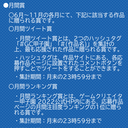
●月間賞
○6月〜11月の各月にて、下記に該当する作品
に贈られる賞です。
○月間ツイート賞
・月間ツイート賞とは、2つのハッシュタグ
「#GC甲子園」「#(作品名)」を集計の
上、最も応援された作品に贈られる賞です。
・ハッシュタグは、作品サイトにある、各応
募作品ページに設置されたコメントボタンを
押すことでツイートをすることができます。
・集計期間：月末の23時59分まで
○月間ランキング賞
・月間ランキング賞とは、ゲームクリエイタ
ー甲子園 2022公式HP内にある、応募作品
ページの月間注目度ランキングの1位に贈ら
れる賞です。
・集計期間：月末の23時59分まで