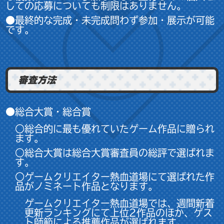
しての応募についても制限はありません。
●最終的な完成・未完成問わず参加・展示が可能
です。
審査方法
●総合大賞・総合賞
○総合的に最も優れていたゲーム作品に贈られ
ます。
○総合大賞は総合大賞審査員の総評で選ばれま
す。
○ゲームクリエイター熱血道場にて選ばれた作
品がノミネート作品となります。
ゲームクリエイター熱血道場では、週間新着
更新ランキングにて上位2作品のほか、ゲス
ト師範による推薦作品が選ばれます。