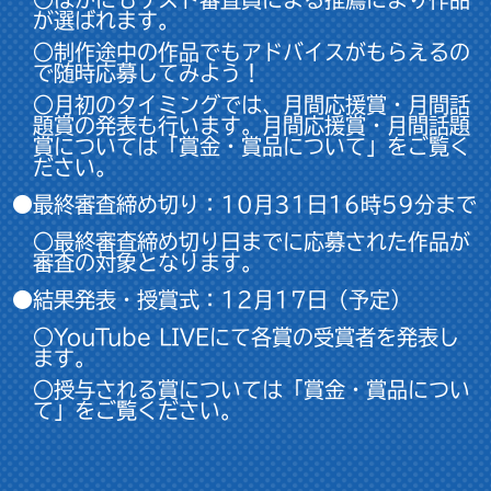
が選ばれます。
○制作途中の作品でもアドバイスがもらえるの
で随時応募してみよう！
○月初のタイミングでは、月間応援賞・月間話
題賞の発表も行います。月間応援賞・月間話題
賞については「賞金・賞品について」をご覧く
ださい。
●最終審査締め切り：10月31日16時59分まで
○最終審査締め切り日までに応募された作品が
審査の対象となります。
●結果発表・授賞式：12月17日（予定）
○YouTube LIVEにて各賞の受賞者を発表し
ます。
○授与される賞については「賞金・賞品につい
て」をご覧ください。