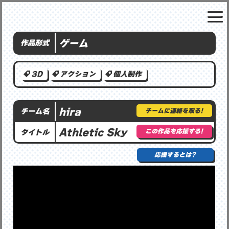
ゲーム
作品形式
3D
アクション
個人制作
hira
チームに連絡を取る!
チーム名
Athletic Sky
この作品を応援する!
タイトル
応援するとは?