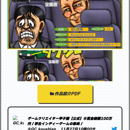
作品紹介PDF
ゲームクリエイター甲子園【公式】@賞金総額100万
円！学生インディーゲームの祭典！
@GC_koushien
·
11月27日10時00分