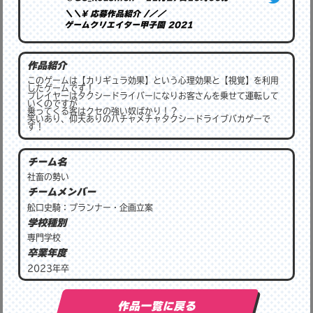
＼＼\ 応募作品紹介 /／／
ゲームクリエイター甲子園 2021
【気になる…タクシー】
┣ 企画書📝
作品紹介
┣ バカゲー
┗ レース
このゲームは【カリギュラ効果】という心理効果と【視覚】を利用
したゲームです！
#GC甲子園
プレイヤーはタクシードライバーになりお客さんを乗せて運転して
#タクシー_GC
甲子園
いくのですが
乗ってくる客はクセの強い奴ばかり！？
笑いあり、仰天ありのハチャメチャタクシードライブバカゲーで
▼作品ページはこちら
す！
https://hubs.la/H0_T_CW0
チーム名
社畜の勢い
チームメンバー
舩口史騎：プランナー・企画立案
学校種別
専門学校
卒業年度
2023年卒
作品一覧に戻る