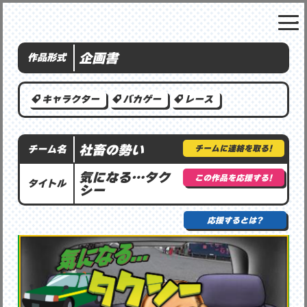
企画書
作品形式
キャラクター
バカゲー
レース
社畜の勢い
チームに連絡を取る!
チーム名
気になる…タク
この作品を応援する!
タイトル
シー
応援するとは?