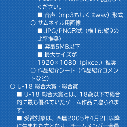
ください。
■ 音声（mp3もしくはwav）形式
○ サムネイル用画像
■ JPG/PNG形式（横16:縦9の
比率推奨）
■ 容量5MB以下
■ 最大サイズが
1920×1080（pixcel）推奨
○ 作品紹介シート（作品紹介コメン
トなど）
○ U-18 総合大賞・総合賞
■ U-18 総合大賞とは、18歳以下で総合
的に最も優れていたゲーム作品に贈られま
す。
■ 受賞対象は、西暦2005年4月2日以降
に生まれた方となり、チームメンバー全員