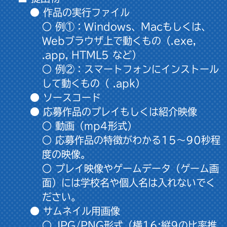
● 作品の実行ファイル
○ 例①：Windows、Macもしくは、
Webブラウザ上で動くもの（.exe,
.app, HTML5 など）
○ 例②：スマートフォンにインストール
して動くもの（ .apk）
● ソースコード
● 応募作品のプレイもしくは紹介映像
○ 動画（mp4形式）
○ 応募作品の特徴がわかる15〜90秒程
度の映像。
○ プレイ映像やゲームデータ（ゲーム画
面）には学校名や個人名は入れないでく
ださい。
● サムネイル用画像
○ JPG/PNG形式（横16:縦9の比率推