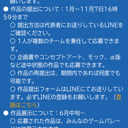
願いします。
● 作品の提出について：
1
月～11月7日16時
59分まで
○ 提出方法は
代表者
にお送りしている
LINE
を
ご確認ください。
○ 1人が複数のチームを兼任して応募できま
す。
○ 企画書やコンセプトアート、モック、α版
など途中状態の作品でも応募できます。
○ 作品の再提出は、期間内であれば何度でも
可能です。
○ 作品提出フォームはLINEにてお送りしてい
ます。必ずLINEの登録をお願いします。（
登
録はこちら
）
● 作品展示について：6月中旬～
○ 応募された作品は、みんなのゲームパレー