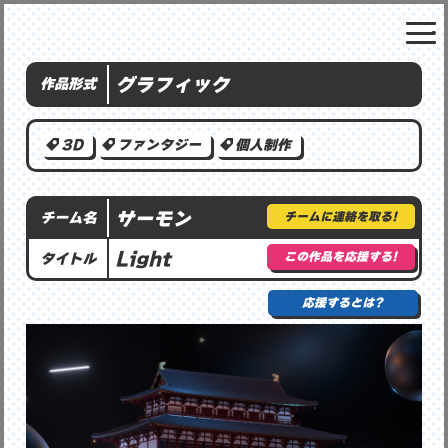
グラフィック
作品形式
3D
ファンタジー
個人制作
サーモン
チームに連絡を取る!
チーム名
Light
この作品を応援する!
タイトル
応援するとは?