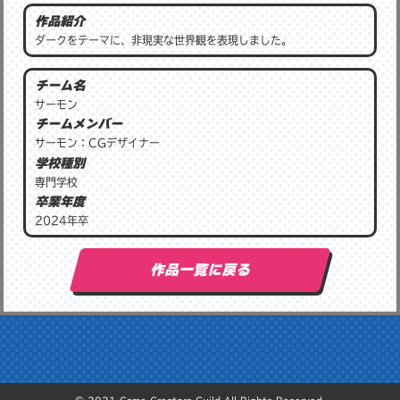
┣ グラフィック🖌️
作品紹介
┣ 3D ファンタジー
┗ 個人製作
ダークをテーマに、非現実な世界観を表現しました。
#GC甲子園
#Light_GC甲子園
チーム名
▼作品ページはこちら
サーモン
https://hubs.la/H0_W5fd0
チームメンバー
サーモン：CGデザイナー
学校種別
専門学校
卒業年度
2024年卒
作品一覧に戻る