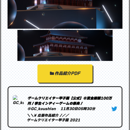
作品紹介PDF
ゲームクリエイター甲子園【公式】@賞金総額100万
円！学生インディーゲームの祭典！
@GC_koushien
·
11月30日05時30分
＼＼\ 応募作品紹介 /／／
ゲームクリエイター甲子園 2021
【Light】