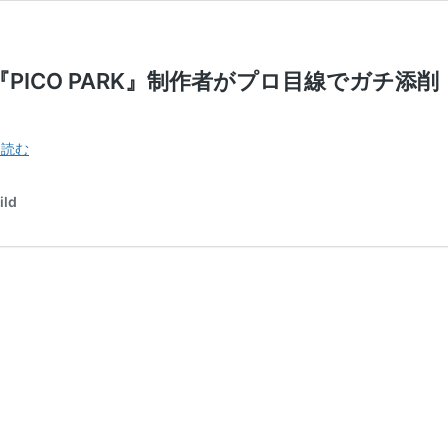
｜『PICO PARK』制作者がプロ目線でガチ
ゲ
を読む
ー
ム
ld
ク
リ
エ
イ
タ
ー
熱
血
道
場
2023
#2